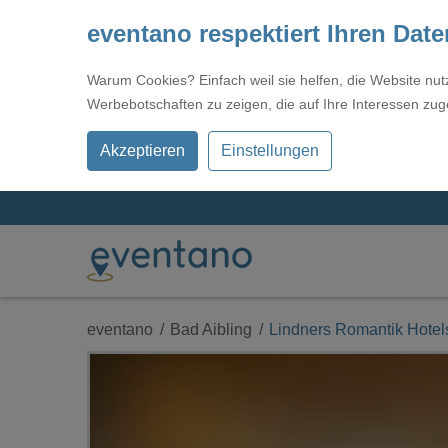
eventano respektiert Ihren Dat
Warum Cookies? Einfach weil sie helfen, die Website nu
Werbebotschaften zu zeigen, die auf Ihre Interessen zug
Akzeptieren
Einstellungen
eventano
Bad Aibling
Lindners Romantik Hotel