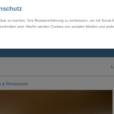
enschutz
tzbar zu machen, Ihre Browsererfahrung zu verbessern, um mit Social 
eschnitten sind. Hierfür werden Cookies von sozialen Medien und ande
L
s & Restaurants