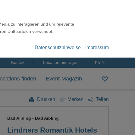
Media zu interagieren und um relevante
ren Drittparteien verwendet.
Datenschutzhinweise
Impressum
Kontakt
Location eintragen
Profil
ocations finden
Event-Magazin
Drucken
Merken
Teilen
Bad Aibling - Bad Aibling
Lindners Romantik Hotels