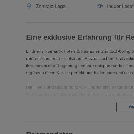
Zentrale Lage
Indoor Locat
Eine exklusive Erfahrung für R
Lindner's Romantik Hotels & Restaurants in Bad Aibling b
romantischen und erholsamen Auszeit suchen. Bad Aibling
ihre malerische Umgebung und ihre entspannenden Therm
ergänzen diese Kulisse perfekt und bieten eine erstklassi
Die Hotels und Restaurants von Lindner sind bekannt für
Gastfreundschaft. Die Gäste können sich auf elegante Zi
und eine gemütliche Atmosphäre bieten. Viele Zimmer b
We
Landschaft, was den Aufenthalt noch unvergesslicher ma
Die Restaurants in Lindner's Romantik Hotels sind für i
bekannt. Die Menüs sind oft von regionalen und saisonalen