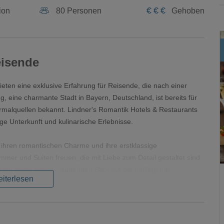
€
€
€
ion
80 Personen
Gehoben
eisende
ieten eine exklusive Erfahrung für Reisende, die nach einer
, eine charmante Stadt in Bayern, Deutschland, ist bereits für
alquellen bekannt. Lindner's Romantik Hotels & Restaurants
ge Unterkunft und kulinarische Erlebnisse.
 ihren romantischen Charme und ihre erstklassige
mmer und Suiten freuen, die mit Liebe zum Detail gestaltet sind
ieten einen atemberaubenden Blick auf die umliegende
iterlesen
cht.
hre ausgezeichnete Küche und ihren erstklassigen Service
 Zutaten inspiriert und bieten eine breite Palette von