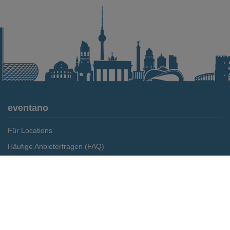
eventano
Für Locations
Häufige Anbieterfragen (FAQ)
Event-Wiki
Merken
Preis anfragen
Jobs
Pressemitteilungen
Media Daten