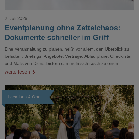
2. Juli 2026
Eventplanung ohne Zettelchaos:
Dokumente schneller im Griff
Eine Veranstaltung zu planen, heißt vor allem, den Überblick zu
behalten. Briefings, Angebote, Verträge, Ablaufpläne, Checklisten
und Mails von Dienstleistern sammeln sich rasch zu einem
unübersichtlichen Stapel. Wer schon einmal kurz vor einem Event
weiterlesen
verzweifelt nach einer bestimmten Angabe in einem langen
Dokument gesucht hat, kennt das mulmige Gefühl.
Locations & Orte
Loading...