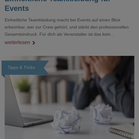
Events
Einheitliche Teamkleidung macht bei Events auf einen Blick
erkennbar, wer zur Crew gehört, und stärkt den professionellen
Gesamteindruck. Für dich als Veranstalter ist das kein
Nebenthema: Bei Textilien mit Stickerei oder mehreren
weiterlesen
Veredelungspositionen sind oft vier bis acht Wochen Vorlauf
realistisch.g#
Tipps & Tricks
Loading...