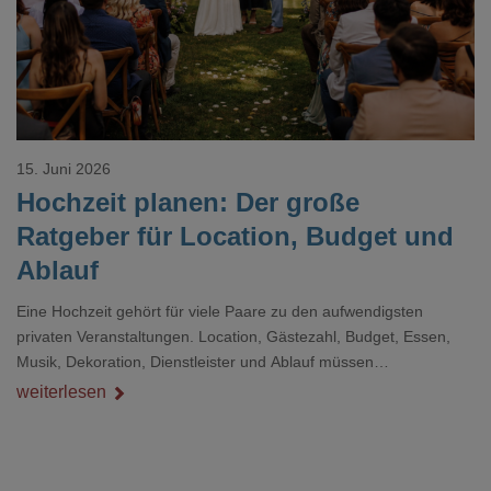
15. Juni 2026
Hochzeit planen: Der große
Ratgeber für Location, Budget und
Ablauf
Eine Hochzeit gehört für viele Paare zu den aufwendigsten
privaten Veranstaltungen. Location, Gästezahl, Budget, Essen,
Musik, Dekoration, Dienstleister und Ablauf müssen
zusammenpassen, damit der Tag gut organisiert ist und trotzdem
weiterlesen
persönlich bleibt.