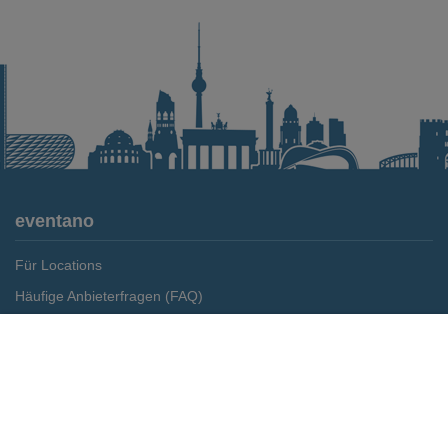
eventano
Für Locations
Häufige Anbieterfragen (FAQ)
Event-Wiki
Merken
Preis anfragen
Jobs
Pressemitteilungen
Media Daten