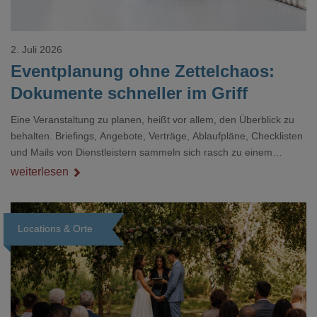
2. Juli 2026
Eventplanung ohne Zettelchaos:
Dokumente schneller im Griff
Eine Veranstaltung zu planen, heißt vor allem, den Überblick zu
behalten. Briefings, Angebote, Verträge, Ablaufpläne, Checklisten
und Mails von Dienstleistern sammeln sich rasch zu einem
unübersichtlichen Stapel. Wer schon einmal kurz vor einem Event
weiterlesen
verzweifelt nach einer bestimmten Angabe in einem langen
Dokument gesucht hat, kennt das mulmige Gefühl.
Locations & Orte
Loading...