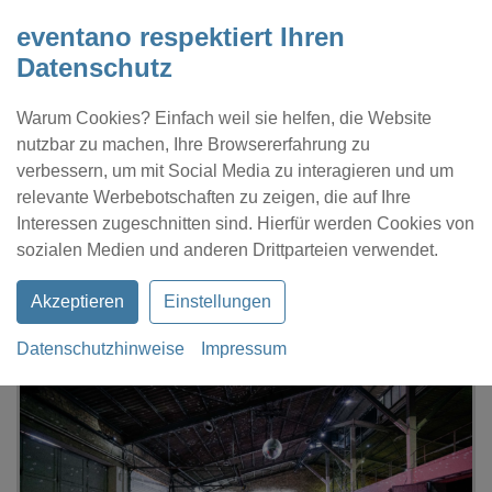
eventano respektiert Ihren
Datenschutz
Warum Cookies? Einfach weil sie helfen, die Website
nutzbar zu machen, Ihre Browsererfahrung zu
verbessern, um mit Social Media zu interagieren und um
relevante Werbebotschaften zu zeigen, die auf Ihre
Interessen zugeschnitten sind. Hierfür werden Cookies von
Kontakt
Location eintragen
Profil
sozialen Medien und anderen Drittparteien verwendet.
Akzeptieren
Einstellungen
Datenschutzhinweise
Impressum
eventano
Berlin
Komplex Berlin