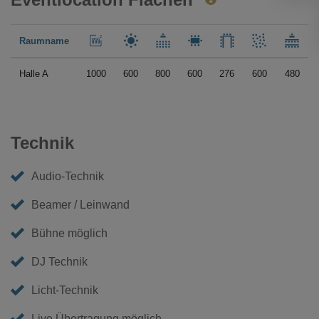
Raumname
Halle A
1000
600
800
600
276
600
480
Technik
Audio-Technik
Beamer / Leinwand
Bühne möglich
DJ Technik
Licht-Technik
Live Übertragung möglich