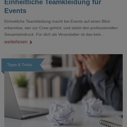
Einheitliche Teamkleidung für
Events
Einheitliche Teamkleidung macht bei Events auf einen Blick
erkennbar, wer zur Crew gehört, und stärkt den professionellen
Gesamteindruck. Für dich als Veranstalter ist das kein
Nebenthema: Bei Textilien mit Stickerei oder mehreren
weiterlesen
Veredelungspositionen sind oft vier bis acht Wochen Vorlauf
realistisch.g#
Tipps & Tricks
Loading...