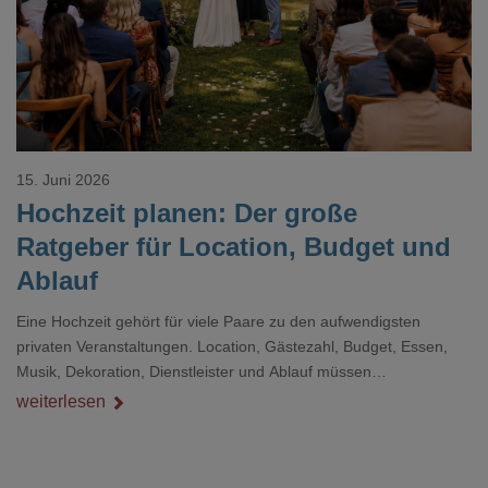
15. Juni 2026
Hochzeit planen: Der große
Ratgeber für Location, Budget und
Ablauf
Eine Hochzeit gehört für viele Paare zu den aufwendigsten
privaten Veranstaltungen. Location, Gästezahl, Budget, Essen,
Musik, Dekoration, Dienstleister und Ablauf müssen
zusammenpassen, damit der Tag gut organisiert ist und trotzdem
weiterlesen
persönlich bleibt.