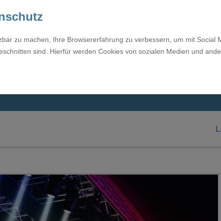
enschutz
tzbar zu machen, Ihre Browsererfahrung zu verbessern, um mit Social 
eschnitten sind. Hierfür werden Cookies von sozialen Medien und ande
L