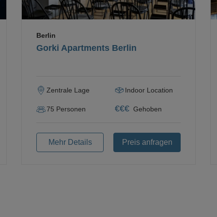
Berlin
Gorki Apartments Berlin
Zentrale Lage
Indoor Location
€
€
€
75
Personen
Gehoben
Mehr Details
Preis anfragen