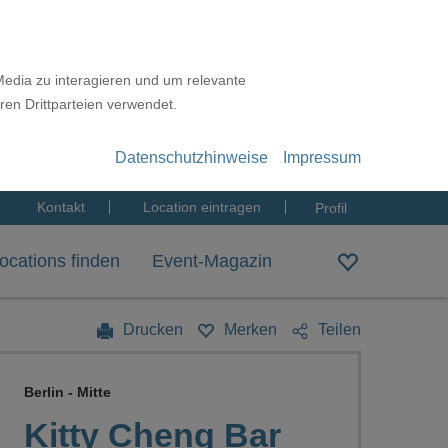
Media zu interagieren und um relevante
ren Drittparteien verwendet.
Datenschutzhinweise
Impressum
Kontakt
Location eintragen
Profil
ocations finden
Event-Magazin
Drucken
Merken
Teilen
Berlin - Mitte
Kitty Cheng Bar