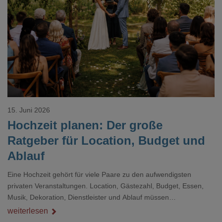
Loading...
15. Juni 2026
Hochzeit planen: Der große
Ratgeber für Location, Budget und
Ablauf
Eine Hochzeit gehört für viele Paare zu den aufwendigsten
privaten Veranstaltungen. Location, Gästezahl, Budget, Essen,
Musik, Dekoration, Dienstleister und Ablauf müssen
zusammenpassen, damit der Tag gut organisiert ist und trotzdem
weiterlesen
persönlich bleibt.