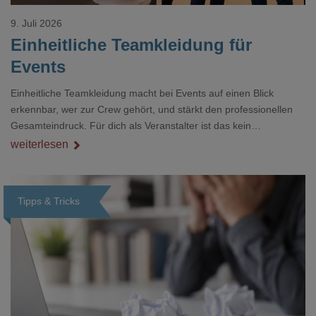
9. Juli 2026
Einheitliche Teamkleidung für
Events
Einheitliche Teamkleidung macht bei Events auf einen Blick
erkennbar, wer zur Crew gehört, und stärkt den professionellen
Gesamteindruck. Für dich als Veranstalter ist das kein
Nebenthema: Bei Textilien mit Stickerei oder mehreren
weiterlesen
Veredelungspositionen sind oft vier bis acht Wochen Vorlauf
realistisch.g#
Tipps & Tricks
Loading...