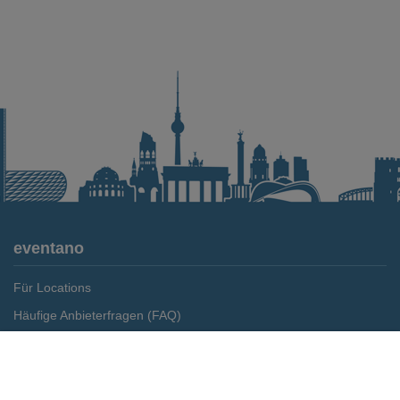
eventano
Für Locations
Häufige Anbieterfragen (FAQ)
Event-Wiki
Merken
Preis anfragen
Jobs
Pressemitteilungen