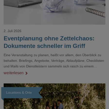
2. Juli 2026
Eventplanung ohne Zettelchaos:
Dokumente schneller im Griff
Eine Veranstaltung zu planen, heißt vor allem, den Überblick zu
behalten. Briefings, Angebote, Verträge, Ablaufpläne, Checklisten
und Mails von Dienstleistern sammeln sich rasch zu einem
unübersichtlichen Stapel. Wer schon einmal kurz vor einem Event
weiterlesen
verzweifelt nach einer bestimmten Angabe in einem langen
Dokument gesucht hat, kennt das mulmige Gefühl.
Locations & Orte