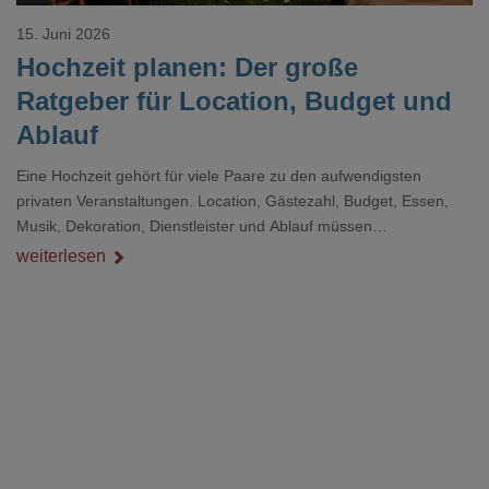
15. Juni 2026
Hochzeit planen: Der große
Ratgeber für Location, Budget und
Ablauf
Eine Hochzeit gehört für viele Paare zu den aufwendigsten
privaten Veranstaltungen. Location, Gästezahl, Budget, Essen,
Musik, Dekoration, Dienstleister und Ablauf müssen
zusammenpassen, damit der Tag gut organisiert ist und trotzdem
weiterlesen
persönlich bleibt.