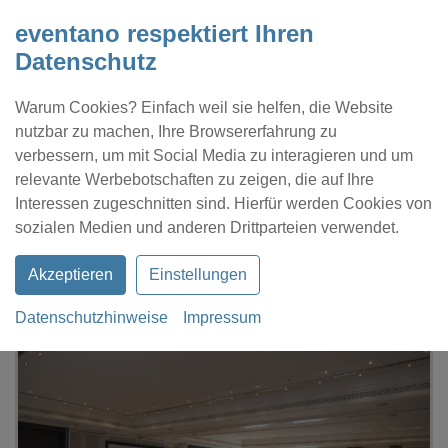
eventano respektiert Ihren
Datenschutz
Warum Cookies? Einfach weil sie helfen, die Website
nutzbar zu machen, Ihre Browsererfahrung zu
verbessern, um mit Social Media zu interagieren und um
relevante Werbebotschaften zu zeigen, die auf Ihre
Interessen zugeschnitten sind. Hierfür werden Cookies von
Kontakt
Location eintragen
Profil
sozialen Medien und anderen Drittparteien verwendet.
Akzeptieren
Einstellungen
Datenschutzhinweise
Impressum
eventano
Hohenstein
Hotel Hofgut Georgenthal