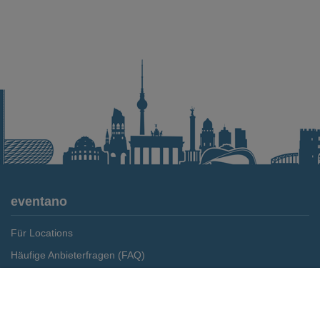
eventano
Für Locations
Häufige Anbieterfragen (FAQ)
Event-Wiki
Merken
Preis anfragen
Jobs