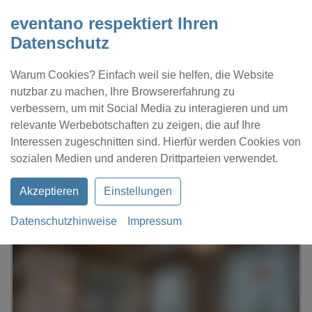
eventano respektiert Ihren
Datenschutz
Warum Cookies? Einfach weil sie helfen, die Website
nutzbar zu machen, Ihre Browsererfahrung zu
verbessern, um mit Social Media zu interagieren und um
relevante Werbebotschaften zu zeigen, die auf Ihre
Interessen zugeschnitten sind. Hierfür werden Cookies von
Kontakt
Location eintragen
Profil
sozialen Medien und anderen Drittparteien verwendet.
Akzeptieren
Einstellungen
Datenschutzhinweise
Impressum
eventano
Ulm
Hotel Gasthof Rössle