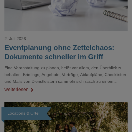
2. Juli 2026
Eventplanung ohne Zettelchaos:
Dokumente schneller im Griff
Eine Veranstaltung zu planen, heißt vor allem, den Überblick zu
behalten. Briefings, Angebote, Verträge, Ablaufpläne, Checklisten
und Mails von Dienstleistern sammeln sich rasch zu einem
unübersichtlichen Stapel. Wer schon einmal kurz vor einem Event
weiterlesen
verzweifelt nach einer bestimmten Angabe in einem langen
Dokument gesucht hat, kennt das mulmige Gefühl.
Locations & Orte