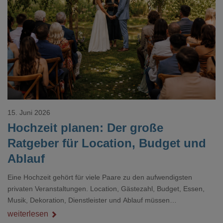
Loading...
15. Juni 2026
Hochzeit planen: Der große
Ratgeber für Location, Budget und
Ablauf
Eine Hochzeit gehört für viele Paare zu den aufwendigsten
privaten Veranstaltungen. Location, Gästezahl, Budget, Essen,
Musik, Dekoration, Dienstleister und Ablauf müssen
zusammenpassen, damit der Tag gut organisiert ist und trotzdem
weiterlesen