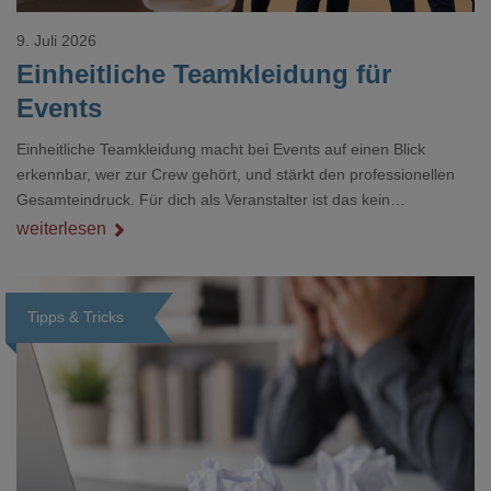
9. Juli 2026
Einheitliche Teamkleidung für
Events
Einheitliche Teamkleidung macht bei Events auf einen Blick
erkennbar, wer zur Crew gehört, und stärkt den professionellen
Gesamteindruck. Für dich als Veranstalter ist das kein
Nebenthema: Bei Textilien mit Stickerei oder mehreren
weiterlesen
Veredelungspositionen sind oft vier bis acht Wochen Vorlauf
realistisch.g#
Tipps & Tricks
Loading...