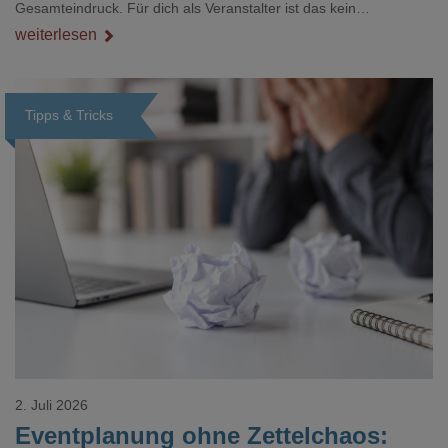
Gesamteindruck. Für dich als Veranstalter ist das kein
Nebenthema: Bei Textilien mit Stickerei oder mehreren
weiterlesen
Veredelungspositionen sind oft vier bis acht Wochen Vorlauf
realistisch.g#
Tipps & Tricks
Loading...
2. Juli 2026
Eventplanung ohne Zettelchaos: