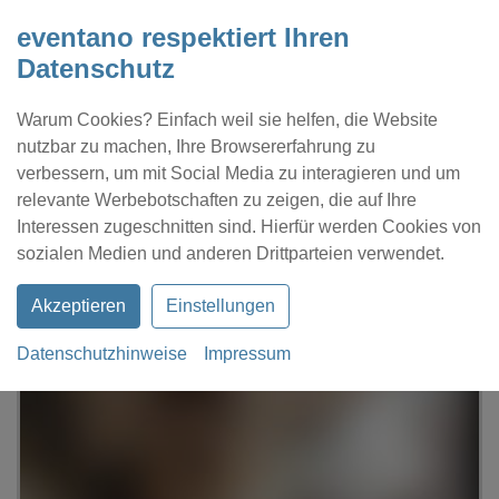
eventano respektiert Ihren
Datenschutz
Warum Cookies? Einfach weil sie helfen, die Website
nutzbar zu machen, Ihre Browsererfahrung zu
verbessern, um mit Social Media zu interagieren und um
relevante Werbebotschaften zu zeigen, die auf Ihre
Interessen zugeschnitten sind. Hierfür werden Cookies von
Kontakt
Location eintragen
Profil
sozialen Medien und anderen Drittparteien verwendet.
Akzeptieren
Einstellungen
Datenschutzhinweise
Impressum
eventano
Bremen
Hostaria Tano