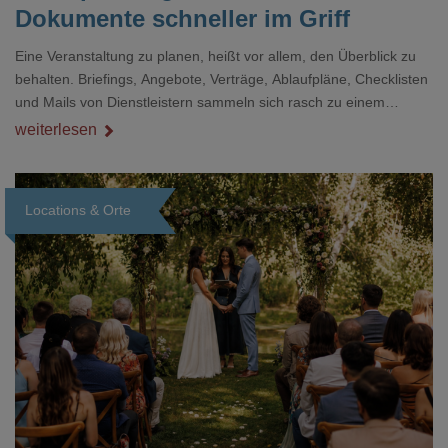
Dokumente schneller im Griff
Eine Veranstaltung zu planen, heißt vor allem, den Überblick zu
behalten. Briefings, Angebote, Verträge, Ablaufpläne, Checklisten
und Mails von Dienstleistern sammeln sich rasch zu einem
unübersichtlichen Stapel. Wer schon einmal kurz vor einem Event
weiterlesen
verzweifelt nach einer bestimmten Angabe in einem langen
Dokument gesucht hat, kennt das mulmige Gefühl.
Locations & Orte
Loading...