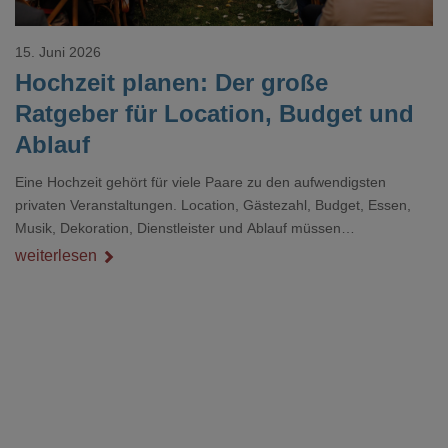
15. Juni 2026
Hochzeit planen: Der große
Ratgeber für Location, Budget und
Ablauf
Eine Hochzeit gehört für viele Paare zu den aufwendigsten
privaten Veranstaltungen. Location, Gästezahl, Budget, Essen,
Musik, Dekoration, Dienstleister und Ablauf müssen
zusammenpassen, damit der Tag gut organisiert ist und trotzdem
weiterlesen
persönlich bleibt.