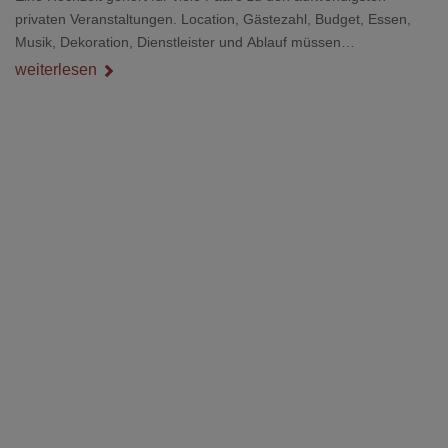
privaten Veranstaltungen. Location, Gästezahl, Budget, Essen,
Musik, Dekoration, Dienstleister und Ablauf müssen
zusammenpassen, damit der Tag gut organisiert ist und trotzdem
weiterlesen
persönlich bleibt.