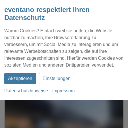
eventano respektiert Ihren
Datenschutz
Warum Cookies? Einfach weil sie helfen, die Website
nutzbar zu machen, Ihre Browsererfahrung zu
verbessern, um mit Social Media zu interagieren und um
relevante Werbebotschaften zu zeigen, die auf Ihre
Interessen zugeschnitten sind. Hierfür werden Cookies von
Kontakt
Location eintragen
Profil
sozialen Medien und anderen Drittparteien verwendet.
Akzeptieren
Einstellungen
Datenschutzhinweise
Impressum
eventano
Hamburg
Halle 424