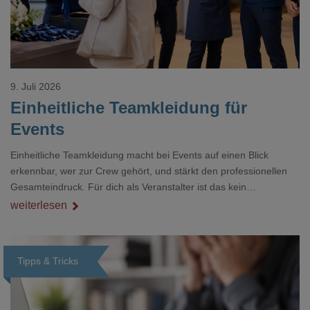
9. Juli 2026
Einheitliche Teamkleidung für
Events
Einheitliche Teamkleidung macht bei Events auf einen Blick
erkennbar, wer zur Crew gehört, und stärkt den professionellen
Gesamteindruck. Für dich als Veranstalter ist das kein
Nebenthema: Bei Textilien mit Stickerei oder mehreren
weiterlesen
Veredelungspositionen sind oft vier bis acht Wochen Vorlauf
realistisch.g#
Tipps & Tricks