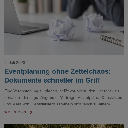
Loading...
2. Juli 2026
Eventplanung ohne Zettelchaos:
Dokumente schneller im Griff
Eine Veranstaltung zu planen, heißt vor allem, den Überblick zu
behalten. Briefings, Angebote, Verträge, Ablaufpläne, Checklisten
und Mails von Dienstleistern sammeln sich rasch zu einem
unübersichtlichen Stapel. Wer schon einmal kurz vor einem Event
weiterlesen
verzweifelt nach einer bestimmten Angabe in einem langen
Dokument gesucht hat, kennt das mulmige Gefühl.