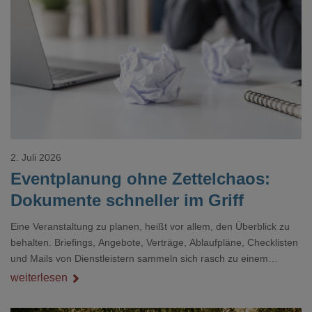
Loading...
2. Juli 2026
Eventplanung ohne Zettelchaos:
Dokumente schneller im Griff
Eine Veranstaltung zu planen, heißt vor allem, den Überblick zu
behalten. Briefings, Angebote, Verträge, Ablaufpläne, Checklisten
und Mails von Dienstleistern sammeln sich rasch zu einem
unübersichtlichen Stapel. Wer schon einmal kurz vor einem Event
weiterlesen
verzweifelt nach einer bestimmten Angabe in einem langen
Dokument gesucht hat, kennt das mulmige Gefühl.