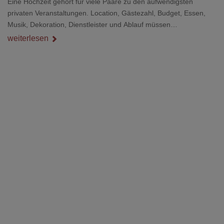
Eine Hochzeit gehört für viele Paare zu den aufwendigsten
privaten Veranstaltungen. Location, Gästezahl, Budget, Essen,
Musik, Dekoration, Dienstleister und Ablauf müssen
zusammenpassen, damit der Tag gut organisiert ist und trotzdem
weiterlesen
persönlich bleibt.