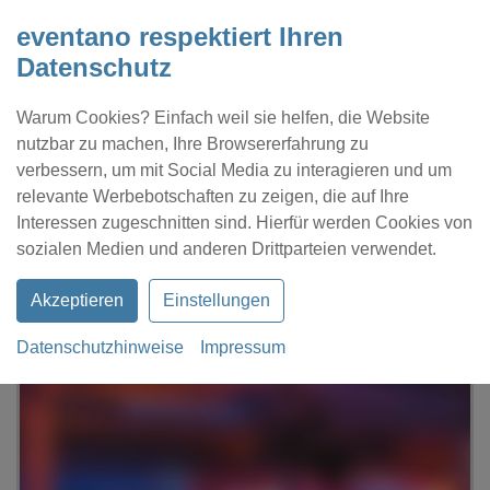
eventano respektiert Ihren
Datenschutz
Warum Cookies? Einfach weil sie helfen, die Website
nutzbar zu machen, Ihre Browsererfahrung zu
verbessern, um mit Social Media zu interagieren und um
relevante Werbebotschaften zu zeigen, die auf Ihre
Interessen zugeschnitten sind. Hierfür werden Cookies von
Kontakt
Location eintragen
Profil
sozialen Medien und anderen Drittparteien verwendet.
Akzeptieren
Einstellungen
Datenschutzhinweise
Impressum
eventano
Karlsruhe
Gotec Club+