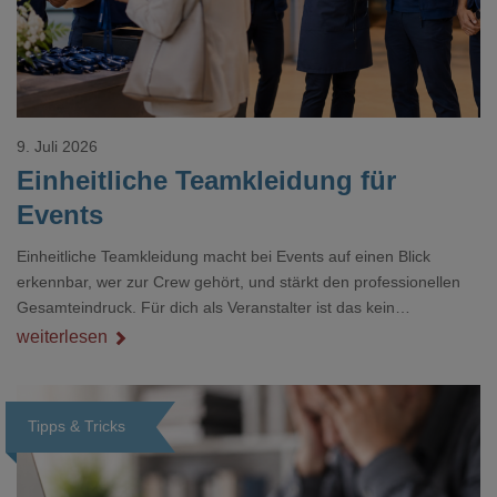
9. Juli 2026
Einheitliche Teamkleidung für
Events
Einheitliche Teamkleidung macht bei Events auf einen Blick
erkennbar, wer zur Crew gehört, und stärkt den professionellen
Gesamteindruck. Für dich als Veranstalter ist das kein
Nebenthema: Bei Textilien mit Stickerei oder mehreren
weiterlesen
Veredelungspositionen sind oft vier bis acht Wochen Vorlauf
realistisch.g#
Tipps & Tricks