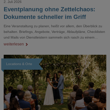
2. Juli 2026
Eventplanung ohne Zettelchaos:
Dokumente schneller im Griff
Eine Veranstaltung zu planen, heißt vor allem, den Überblick zu
behalten. Briefings, Angebote, Verträge, Ablaufpläne, Checklisten
und Mails von Dienstleistern sammeln sich rasch zu einem
unübersichtlichen Stapel. Wer schon einmal kurz vor einem Event
weiterlesen
verzweifelt nach einer bestimmten Angabe in einem langen
Dokument gesucht hat, kennt das mulmige Gefühl.
Locations & Orte
Loading...