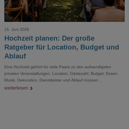
15. Juni 2026
Hochzeit planen: Der große
Ratgeber für Location, Budget und
Ablauf
Eine Hochzeit gehört für viele Paare zu den aufwendigsten
privaten Veranstaltungen. Location, Gästezahl, Budget, Essen,
Musik, Dekoration, Dienstleister und Ablauf müssen
zusammenpassen, damit der Tag gut organisiert ist und trotzdem
weiterlesen
persönlich bleibt.