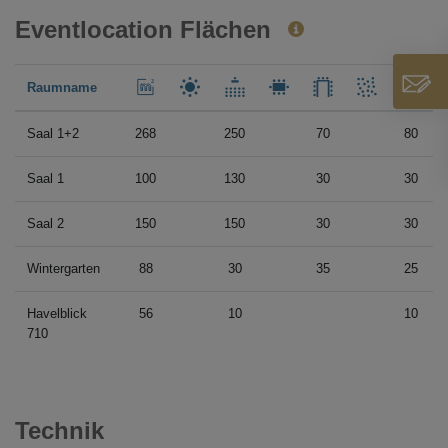
Eventlocation Flächen
Raumname
Saal 1+2
268
250
70
80
Saal 1
100
130
30
30
Saal 2
150
150
30
30
Wintergarten
88
30
35
25
Havelblick
56
10
10
710
Technik