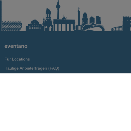
eventano
Für Locations
Häufige Anbieterfragen (FAQ)
Event-Wiki
Merken
Preis anfragen
Jobs
Pressemitteilungen
Media Daten
Service