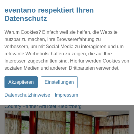
eventano respektiert Ihren
Datenschutz
Warum Cookies? Einfach weil sie helfen, die Website
nutzbar zu machen, Ihre Browsererfahrung zu
verbessern, um mit Social Media zu interagieren und um
relevante Werbebotschaften zu zeigen, die auf Ihre
Interessen zugeschnitten sind. Hierfür werden Cookies von
Kontakt
Location eintragen
Profil
sozialen Medien und anderen Drittparteien verwendet.
Akzeptieren
Einstellungen
Datenschutzhinweise
Impressum
eventano
Havelberg
Country Partner ArtHotel Kiebitzberg