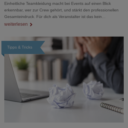
Einheitliche Teamkleidung macht bei Events auf einen Blick
erkennbar, wer zur Crew gehört, und stärkt den professionellen
Gesamteindruck. Für dich als Veranstalter ist das kein
Nebenthema: Bei Textilien mit Stickerei oder mehreren
weiterlesen
Veredelungspositionen sind oft vier bis acht Wochen Vorlauf
realistisch.g#
Tipps & Tricks
Loading...