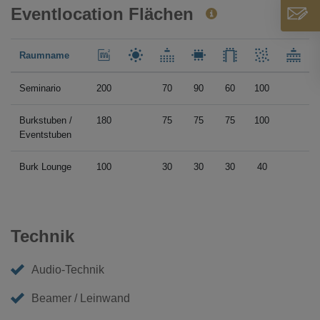
Eventlocation Flächen
Raumname
Seminario
200
70
90
60
100
Burkstuben /
180
75
75
75
100
Eventstuben
Burk Lounge
100
30
30
30
40
Technik
Audio-Technik
Beamer / Leinwand