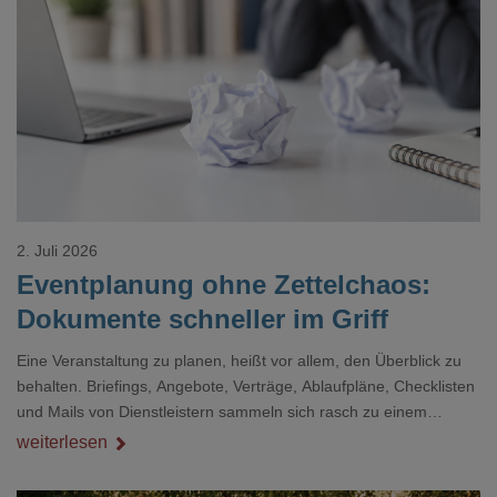
Loading...
2. Juli 2026
Eventplanung ohne Zettelchaos:
Dokumente schneller im Griff
Eine Veranstaltung zu planen, heißt vor allem, den Überblick zu
behalten. Briefings, Angebote, Verträge, Ablaufpläne, Checklisten
und Mails von Dienstleistern sammeln sich rasch zu einem
unübersichtlichen Stapel. Wer schon einmal kurz vor einem Event
weiterlesen
verzweifelt nach einer bestimmten Angabe in einem langen
Dokument gesucht hat, kennt das mulmige Gefühl.