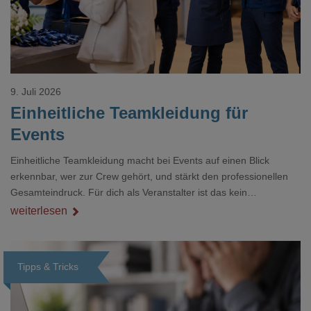
9. Juli 2026
Einheitliche Teamkleidung für
Events
Einheitliche Teamkleidung macht bei Events auf einen Blick
erkennbar, wer zur Crew gehört, und stärkt den professionellen
Gesamteindruck. Für dich als Veranstalter ist das kein
Nebenthema: Bei Textilien mit Stickerei oder mehreren
weiterlesen
Veredelungspositionen sind oft vier bis acht Wochen Vorlauf
realistisch.g#
Tipps & Tricks