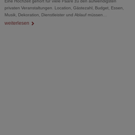
Eine Hochzeit gehört für viele Paare zu den aufwendigsten
privaten Veranstaltungen. Location, Gästezahl, Budget, Essen,
Musik, Dekoration, Dienstleister und Ablauf müssen
zusammenpassen, damit der Tag gut organisiert ist und trotzdem
weiterlesen
persönlich bleibt.