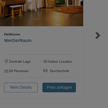
Heilbronn
WerDerRaum
Zentrale Lage
Indoor Location
€
€
50
Personen
Durchschnitt
Mehr Details
Preis anfragen