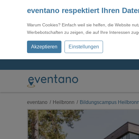
eventano respektiert Ihren Dat
Warum Cookies? Einfach weil sie helfen, die Website nu
Werbebotschaften zu zeigen, die auf Ihre Interessen zug
Akzeptieren
Einstellungen
eventano
Heilbronn
Bildungscampus Heilbron