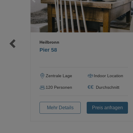
Heilbronn
Pier 58
Zentrale Lage
Indoor Location
€
€
120
Personen
Durchschnitt
Mehr Details
Preis anfragen