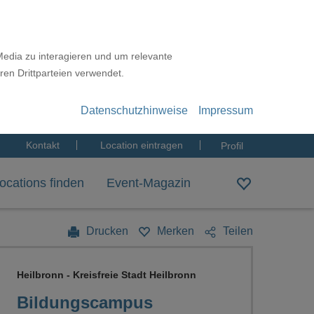
Media zu interagieren und um relevante
ren Drittparteien verwendet.
Datenschutzhinweise
Impressum
Kontakt
Location eintragen
Profil
ocations finden
Event-Magazin
Drucken
Merken
Teilen
Heilbronn - Kreisfreie Stadt Heilbronn
Bildungscampus