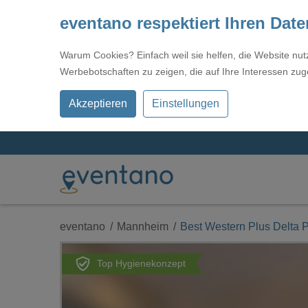
eventano respektiert Ihren Dat
Warum Cookies? Einfach weil sie helfen, die Website nu
Werbebotschaften zu zeigen, die auf Ihre Interessen zug
Akzeptieren
Einstellungen
eventano
Mannheim
Best Western Plus Delta P
Top Hygienekonzept