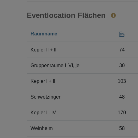
Eventlocation Flächen
Raumname
Kepler II + III
74
Gruppenräume I  VI, je
30
Kepler I + II
103
Schwetzingen
48
Kepler I - IV
170
Weinheim
58