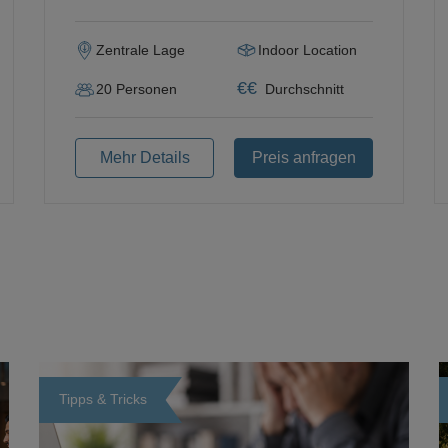
Zentrale Lage
Indoor Location
€
€
20
Personen
Durchschnitt
Mehr Details
Preis anfragen
Tipps & Tricks