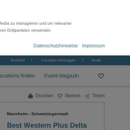
Media zu interagieren und um relevante
ren Drittparteien verwendet.
Datenschutzhinweise
Impressum
Kontakt
Location eintragen
Profil
ocations finden
Event-Magazin
Drucken
Merken
Teilen
Mannheim - Schwetzingerstadt
Best Western Plus Delta