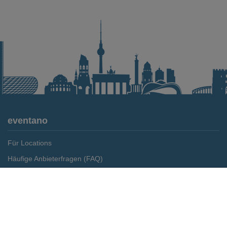
eventano
Für Locations
Häufige Anbieterfragen (FAQ)
Event-Wiki
Merken
Preis anfragen
Jobs
Pressemitteilungen
Media Daten