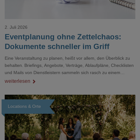
2. Juli 2026
Eventplanung ohne Zettelchaos:
Dokumente schneller im Griff
Eine Veranstaltung zu planen, heißt vor allem, den Überblick zu
behalten. Briefings, Angebote, Verträge, Ablaufpläne, Checklisten
und Mails von Dienstleistern sammeln sich rasch zu einem
unübersichtlichen Stapel. Wer schon einmal kurz vor einem Event
weiterlesen
verzweifelt nach einer bestimmten Angabe in einem langen
Dokument gesucht hat, kennt das mulmige Gefühl.
Locations & Orte