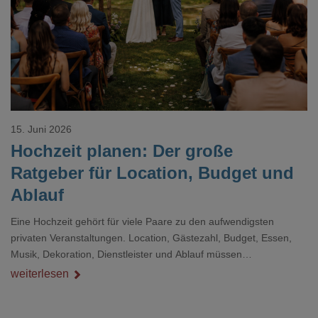
Loading...
15. Juni 2026
Hochzeit planen: Der große
Ratgeber für Location, Budget und
Ablauf
Eine Hochzeit gehört für viele Paare zu den aufwendigsten
privaten Veranstaltungen. Location, Gästezahl, Budget, Essen,
Musik, Dekoration, Dienstleister und Ablauf müssen
zusammenpassen, damit der Tag gut organisiert ist und trotzdem
weiterlesen
persönlich bleibt.