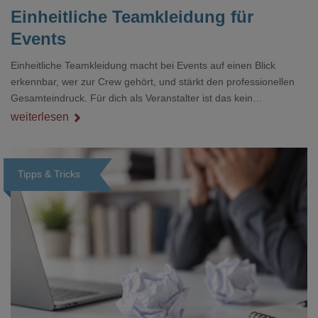
Einheitliche Teamkleidung für
Events
Einheitliche Teamkleidung macht bei Events auf einen Blick
erkennbar, wer zur Crew gehört, und stärkt den professionellen
Gesamteindruck. Für dich als Veranstalter ist das kein
Nebenthema: Bei Textilien mit Stickerei oder mehreren
weiterlesen
Veredelungspositionen sind oft vier bis acht Wochen Vorlauf
realistisch.g#
Tipps & Tricks
Loading...