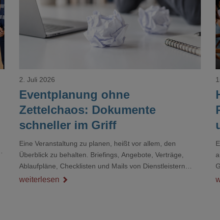
Loading...
2. Juli 2026
1
Eventplanung ohne
Zettelchaos: Dokumente
schneller im Griff
Eine Veranstaltung zu planen, heißt vor allem, den
E
r
Überblick zu behalten. Briefings, Angebote, Verträge,
a
Ablaufpläne, Checklisten und Mails von Dienstleistern
G
sammeln sich rasch zu einem unübersichtlichen Stapel.
D
weiterlesen
w
Wer schon einmal kurz vor einem Event verzweifelt nach
d
einer bestimmten Angabe in einem langen Dokument
gesucht hat, kennt das mulmige Gefühl.