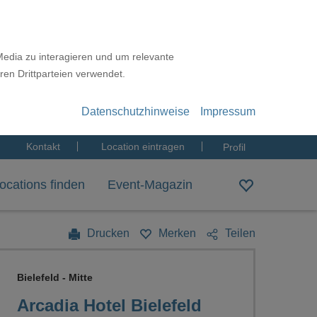
Media zu interagieren und um relevante
ren Drittparteien verwendet.
Datenschutzhinweise
Impressum
Kontakt
Location eintragen
Profil
ocations finden
Event-Magazin
Drucken
Merken
Teilen
Bielefeld - Mitte
Arcadia Hotel Bielefeld