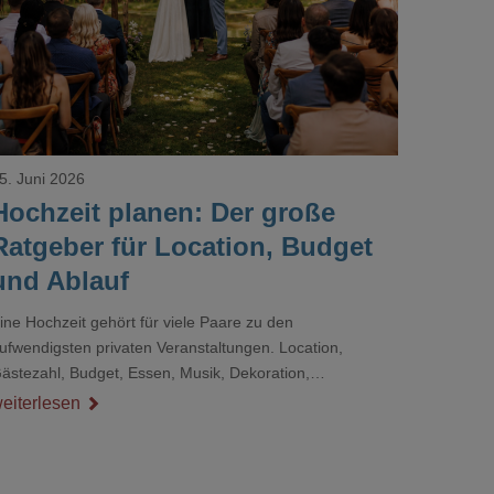
Loading...
5. Juni 2026
Hochzeit planen: Der große
Ratgeber für Location, Budget
und Ablauf
ine Hochzeit gehört für viele Paare zu den
ufwendigsten privaten Veranstaltungen. Location,
ästezahl, Budget, Essen, Musik, Dekoration,
ienstleister und Ablauf müssen zusammenpassen, damit
eiterlesen
er Tag gut organisiert ist und trotzdem persönlich bleibt.