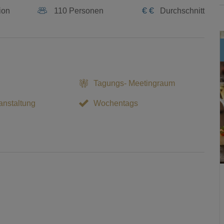
€
€
ion
110 Personen
Durchschnitt
Tagungs- Meetingraum
nstaltung
Wochentags