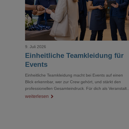
Loading...
9. Juli 2026
Einheitliche Teamkleidung für
Events
Einheitliche Teamkleidung macht bei Events auf einen
Blick erkennbar, wer zur Crew gehört, und stärkt den
professionellen Gesamteindruck. Für dich als Veranstalte
ist das kein Nebenthema: Bei Textilien mit Stickerei oder
weiterlesen
mehreren Veredelungspositionen sind oft vier bis acht
Wochen Vorlauf realistisch.g#