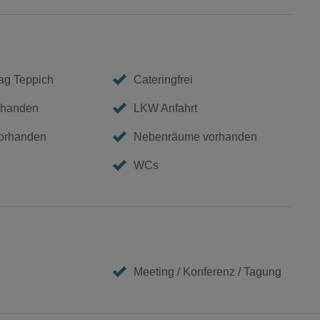
ag Teppich
Cateringfrei
rhanden
LKW Anfahrt
vorhanden
Nebenräume vorhanden
WCs
Meeting / Konferenz / Tagung