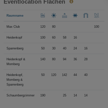
Eventlocation Flächen
Raumname
Max Club
120
80
100
Heidenkopf
100
60
58
16
2
Sparrenberg
50
30
40
24
16
2
Heidenkopf &
140
80
94
36
28
3
Momberg
Heidenkopf,
50
120
142
44
40
6
Momberg &
Sparrenberg
Schaumbergzimmer
190
25
14
14
1