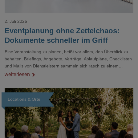
2. Juli 2026
Eventplanung ohne Zettelchaos:
Dokumente schneller im Griff
Eine Veranstaltung zu planen, heißt vor allem, den Überblick zu
behalten. Briefings, Angebote, Verträge, Ablaufpläne, Checklisten
und Mails von Dienstleistern sammeln sich rasch zu einem
unübersichtlichen Stapel. Wer schon einmal kurz vor einem Event
weiterlesen
verzweifelt nach einer bestimmten Angabe in einem langen
Dokument gesucht hat, kennt das mulmige Gefühl.
Locations & Orte
Loading...