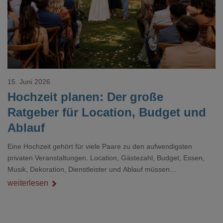
15. Juni 2026
Hochzeit planen: Der große
Ratgeber für Location, Budget und
Ablauf
Eine Hochzeit gehört für viele Paare zu den aufwendigsten
privaten Veranstaltungen. Location, Gästezahl, Budget, Essen,
Musik, Dekoration, Dienstleister und Ablauf müssen
zusammenpassen, damit der Tag gut organisiert ist und trotzdem
weiterlesen
persönlich bleibt.