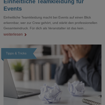
Einheitliche Teamkleidung für
Events
Einheitliche Teamkleidung macht bei Events auf einen Blick
erkennbar, wer zur Crew gehört, und stärkt den professionellen
Gesamteindruck. Für dich als Veranstalter ist das kein
Nebenthema: Bei Textilien mit Stickerei oder mehreren
weiterlesen
Veredelungspositionen sind oft vier bis acht Wochen Vorlauf
realistisch.g#
Tipps & Tricks
Loading...