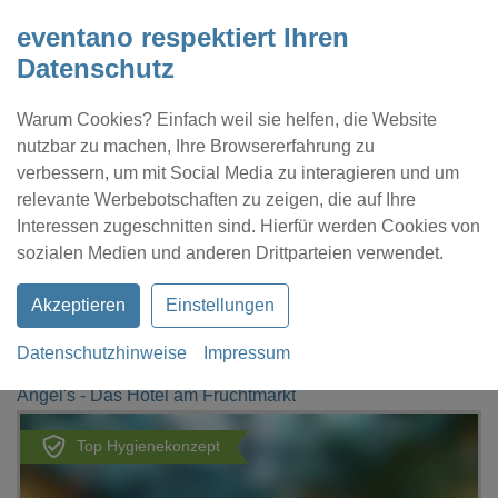
eventano respektiert Ihren
Datenschutz
Warum Cookies? Einfach weil sie helfen, die Website
nutzbar zu machen, Ihre Browsererfahrung zu
verbessern, um mit Social Media zu interagieren und um
relevante Werbebotschaften zu zeigen, die auf Ihre
Interessen zugeschnitten sind. Hierfür werden Cookies von
Kontakt
Location eintragen
Profil
sozialen Medien und anderen Drittparteien verwendet.
Akzeptieren
Einstellungen
Datenschutzhinweise
Impressum
eventano
Sankt Wendel
Angel's - Das Hotel am Fruchtmarkt
Top Hygienekonzept