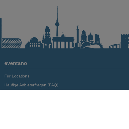
eventano
Für Locations
Häufige Anbieterfragen (FAQ)
Event-Wiki
Merken
Preis anfragen
Jobs
Pressemitteilungen
Media Daten