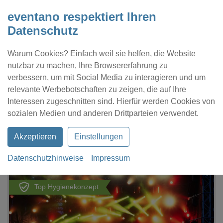
eventano respektiert Ihren
Datenschutz
Warum Cookies? Einfach weil sie helfen, die Website
nutzbar zu machen, Ihre Browsererfahrung zu
verbessern, um mit Social Media zu interagieren und um
relevante Werbebotschaften zu zeigen, die auf Ihre
Interessen zugeschnitten sind. Hierfür werden Cookies von
Kontakt
Location eintragen
Profil
sozialen Medien und anderen Drittparteien verwendet.
Akzeptieren
Einstellungen
Datenschutzhinweise
Impressum
eventano
Berlin
Alte Kantine
Top Hygienekonzept