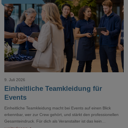
Loading...
9. Juli 2026
Einheitliche Teamkleidung für
Events
Einheitliche Teamkleidung macht bei Events auf einen Blick
erkennbar, wer zur Crew gehört, und stärkt den professionellen
Gesamteindruck. Für dich als Veranstalter ist das kein
Nebenthema: Bei Textilien mit Stickerei oder mehreren