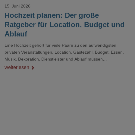
15. Juni 2026
Hochzeit planen: Der große
Ratgeber für Location, Budget und
Ablauf
Eine Hochzeit gehört für viele Paare zu den aufwendigsten
privaten Veranstaltungen. Location, Gästezahl, Budget, Essen,
Musik, Dekoration, Dienstleister und Ablauf müssen
zusammenpassen, damit der Tag gut organisiert ist und trotzdem
weiterlesen
persönlich bleibt.