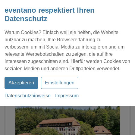
eventano respektiert Ihren
Datenschutz
Warum Cookies? Einfach weil sie helfen, die Website
nutzbar zu machen, Ihre Browsererfahrung zu
verbessern, um mit Social Media zu interagieren und um
relevante Werbebotschaften zu zeigen, die auf Ihre
Interessen zugeschnitten sind. Hierfür werden Cookies von
Kontakt
Location eintragen
Profil
sozialen Medien und anderen Drittparteien verwendet.
Akzeptieren
Einstellungen
Datenschutzhinweise
Impressum
eventano
Lohr am Main
ACHAT Hotel Franziskushöhe