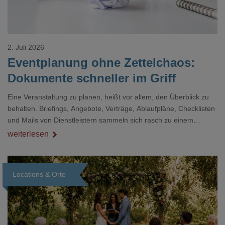
2. Juli 2026
Eventplanung ohne Zettelchaos:
Dokumente schneller im Griff
Eine Veranstaltung zu planen, heißt vor allem, den Überblick zu
behalten. Briefings, Angebote, Verträge, Ablaufpläne, Checklisten
und Mails von Dienstleistern sammeln sich rasch zu einem
unübersichtlichen Stapel. Wer schon einmal kurz vor einem Event
weiterlesen
verzweifelt nach einer bestimmten Angabe in einem langen
Dokument gesucht hat, kennt das mulmige Gefühl.
Locations & Orte