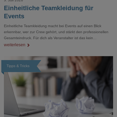
Einheitliche Teamkleidung für
Events
Einheitliche Teamkleidung macht bei Events auf einen Blick
erkennbar, wer zur Crew gehört, und stärkt den professionellen
Gesamteindruck. Für dich als Veranstalter ist das kein
Nebenthema: Bei Textilien mit Stickerei oder mehreren
weiterlesen
Veredelungspositionen sind oft vier bis acht Wochen Vorlauf
realistisch.g#
Tipps & Tricks
Loading...