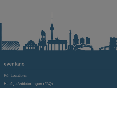
eventano
Für Locations
Häufige Anbieterfragen (FAQ)
Event-Wiki
Merken
Preis anfragen
Jobs
Pressemitteilungen
Media Daten