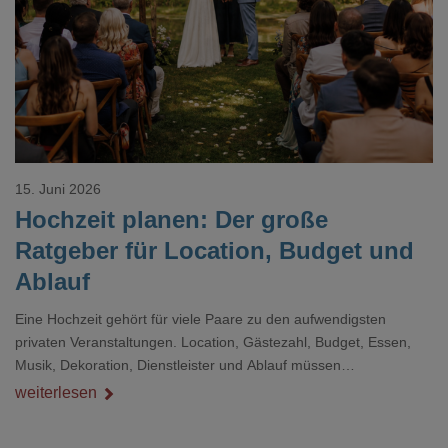
Loading...
15. Juni 2026
Hochzeit planen: Der große
Ratgeber für Location, Budget und
Ablauf
Eine Hochzeit gehört für viele Paare zu den aufwendigsten
privaten Veranstaltungen. Location, Gästezahl, Budget, Essen,
Musik, Dekoration, Dienstleister und Ablauf müssen
zusammenpassen, damit der Tag gut organisiert ist und trotzdem
weiterlesen
persönlich bleibt.