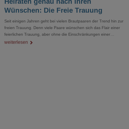
Heiraten genau nach Ihren
Wünschen: Die Freie Trauung
Seit einigen Jahren geht bei vielen Brautpaaren der Trend hin zur
freien Trauung. Denn viele Paare wünschen sich das Flair einer
feierlichen Trauung, aber ohne die Einschränkungen einer
Hochzeit in der Kirche oder der bloßen Formalität. Damit Sie sich
weiterlesen
ein genaues Bild dieser Form der Eheschließung machen
können, haben wir hier nachfolgend viele hilfreiche Informationen
für Sie zusammengestellt.