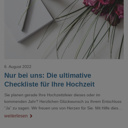
Loading...
6. August 2022
Nur bei uns: Die ultimative
Checkliste für Ihre Hochzeit
Sie planen gerade Ihre Hochzeitsfeier dieses oder im
kommenden Jahr? Herzlichen Glückwunsch zu Ihrem Entschluss
“Ja” zu sagen. Wir freuen uns von Herzen für Sie. Mit Hilfe dieser
Hochzeits-Checkliste möchten wir unseren Teil zum Gelingen
weiterlesen
Ihres großen Tages beitragen. Denn nicht nur der Hochzeitstag
selbst, sondern auch die vorhergehende Vorbereitungsphase will