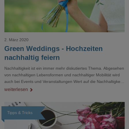
2. März 2020
Green Weddings - Hochzeiten
nachhaltig feiern
Nachhaltigkeit ist ein immer mehr diskutiertes Thema. Abgesehen
von nachhaltigen Lebensformen und nachhaltiger Mobilität wird
auch bei Events und Veranstaltungen Wert auf die Nachhaltigkeit
gelegt. So kann man auch Hochzeiten nachhaltiger und
weiterlesen
umweltfreundlicher organisieren.
Tipps & Tricks