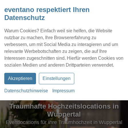
eventano respektiert Ihren
Datenschutz
Warum Cookies? Einfach weil sie helfen, die Website
nutzbar zu machen, Ihre Browsererfahrung zu
verbessern, um mit Social Media zu interagieren und um
relevante Werbebotschaften zu zeigen, die auf Ihre
Interessen zugeschnitten sind. Hierfür werden Cookies von
Kontakt
Location eintragen
Profil
sozialen Medien und anderen Drittparteien verwendet.
Akzeptieren
Einstellungen
Datenschutzhinweise
Impressum
Traumhafte Hochzeitslocations in
Wuppertal
Eventlocations für Ihre Traumhochzeit in Wuppertal