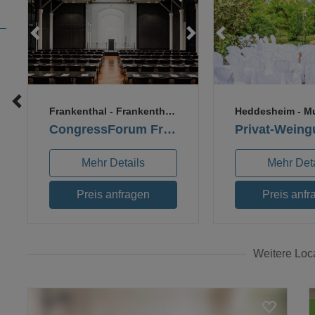
Loading...
Loading...
Loading.
Loadi
Lo
Frankenthal
- Frankenthal (Pfalz)
Heddesheim
- Mu
CongressForum Frankenthal
Mehr Details
Mehr Deta
Preis anfragen
Preis anfr
Weitere Loc