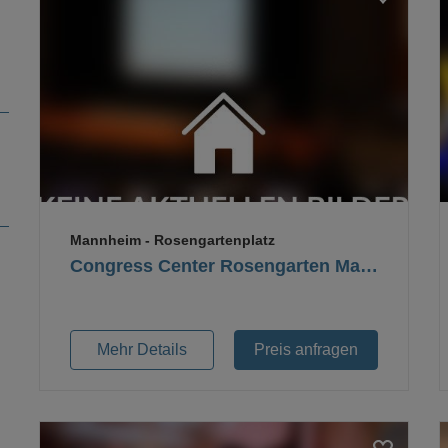
Loading...
Mannheim
- Rosengartenplatz
Congress Center Rosengarten Mannheim
Mehr Details
Preis anfragen