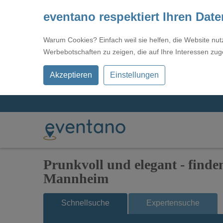
eventano respektiert Ihren Dat
Warum Cookies? Einfach weil sie helfen, die Website nu
Werbebotschaften zu zeigen, die auf Ihre Interessen zug
Akzeptieren
Einstellungen
Prunkvoll und elegant - finde
Mannheim
Schnellsuche
Expertensuche