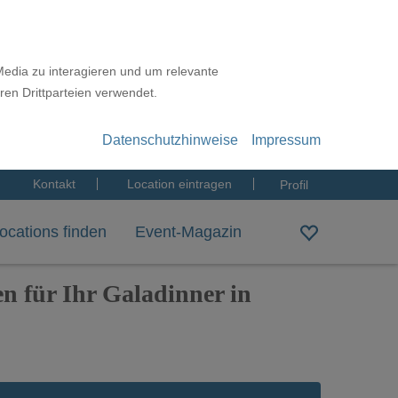
Media zu interagieren und um relevante
ren Drittparteien verwendet.
Datenschutzhinweise
Impressum
Kontakt
Location eintragen
Profil
ocations finden
Event-Magazin
en für Ihr Galadinner in