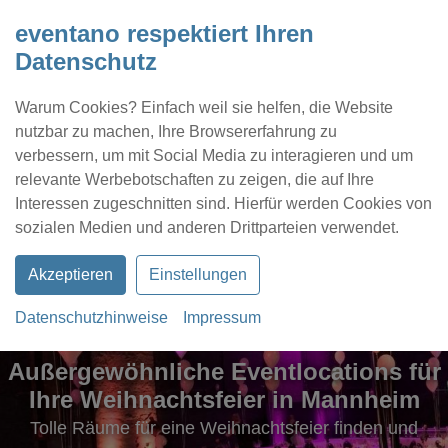
eventano respektiert Ihren
Datenschutz
Warum Cookies? Einfach weil sie helfen, die Website
nutzbar zu machen, Ihre Browsererfahrung zu
verbessern, um mit Social Media zu interagieren und um
relevante Werbebotschaften zu zeigen, die auf Ihre
Interessen zugeschnitten sind. Hierfür werden Cookies von
Kontakt
Location eintragen
Profil
sozialen Medien und anderen Drittparteien verwendet.
Akzeptieren
Einstellungen
Datenschutzhinweise
Impressum
Außergewöhnliche Eventlocations für
Ihre Weihnachtsfeier in Mannheim
Tolle Räume für eine Weihnachtsfeier finden und