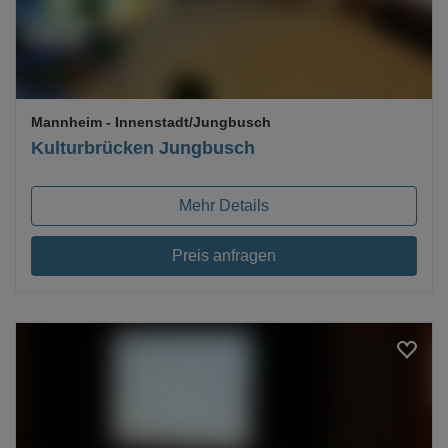
Mannheim
- Innenstadt/Jungbusch
Kulturbrücken Jungbusch
Mehr Details
Preis anfragen