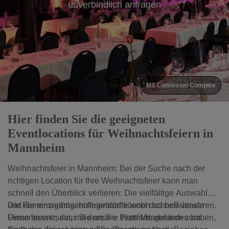
unverbindlich anfragen
MS Connexion Complex
Hier finden Sie die geeigneten
Eventlocations für Weihnachtsfeiern in
Mannheim
Weihnachtsfeier in Mannheim: Bei der Suche nach der
richtigen Location für Ihre Weihnachtsfeier kann man
schnell den Überblick verlieren: Die vielfältige Auswahl
und die einzigartigen Angebote können schnell verwirren.
Die Firmenweihnachtsfeier dürfte wohl das beliebteste
Umso besser, dass Sie unsere Plattform gefunden haben,
Firmenevent sein, mit dem Sie Ihren Mitarbeitern zum