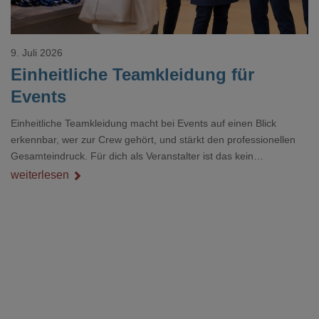
9. Juli 2026
Einheitliche Teamkleidung für
Events
Einheitliche Teamkleidung macht bei Events auf einen Blick
erkennbar, wer zur Crew gehört, und stärkt den professionellen
Gesamteindruck. Für dich als Veranstalter ist das kein
Nebenthema: Bei Textilien mit Stickerei oder mehreren
weiterlesen
Veredelungspositionen sind oft vier bis acht Wochen Vorlauf
realistisch.g#