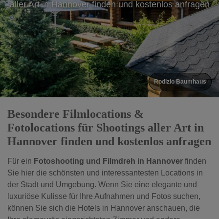
aller Art in Hannover finden und kostenlos anfragen
aller Art in Hannover finden und kostenlos anfragen
Hardenbergsches Haus
Rodizio Baumhaus
Besondere Filmlocations &
Fotolocations für Shootings aller Art in
Hannover finden und kostenlos anfragen
Für ein
Fotoshooting und Filmdreh in Hannover
finden
Sie hier die schönsten und interessantesten Locations in
der Stadt und Umgebung. Wenn Sie eine elegante und
luxuriöse Kulisse für Ihre Aufnahmen und Fotos suchen,
können Sie sich die Hotels in Hannover anschauen, die