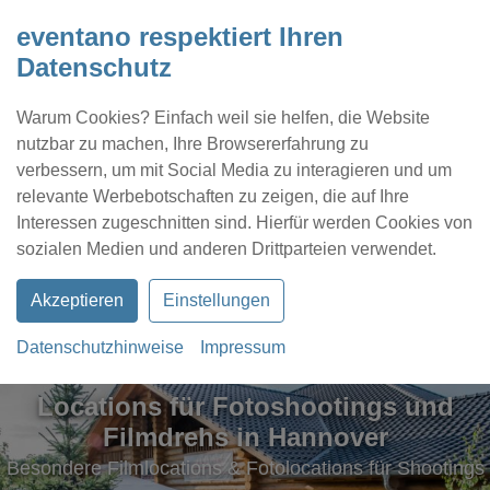
eventano respektiert Ihren
Datenschutz
Warum Cookies? Einfach weil sie helfen, die Website
nutzbar zu machen, Ihre Browsererfahrung zu
verbessern, um mit Social Media zu interagieren und um
relevante Werbebotschaften zu zeigen, die auf Ihre
Interessen zugeschnitten sind. Hierfür werden Cookies von
Kontakt
Location eintragen
Profil
sozialen Medien und anderen Drittparteien verwendet.
Akzeptieren
Einstellungen
Datenschutzhinweise
Impressum
Locations für Fotoshootings und
Locations für Fotoshootings und
Filmdrehs in Hannover
Filmdrehs in Hannover
Besondere Filmlocations & Fotolocations für Shootings
Besondere Filmlocations & Fotolocations für Shootings