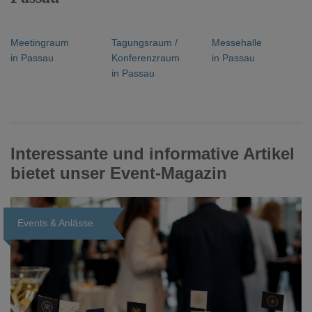
Meetingraum
Tagungsraum /
Messehalle
in Passau
Konferenzraum
in Passau
in Passau
Interessante und informative Artikel
bietet unser Event-Magazin
Events & Anlässe
Loading...