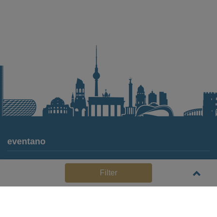
eventano
Für Locations
Filter
Häufige Anbieterfragen (FAQ)
Event-Wiki
Jobs