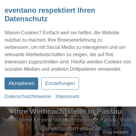
eventano respektiert Ihren
Datenschutz
Warum Cookies? Einfach weil sie helfen, die Website
nutzbar zu machen, Ihre Browsererfahrung zu
verbessern, um mit Social Media zu interagieren und um
relevante Werbebotschaften zu zeigen, die auf Ihre
Interessen zugeschnitten sind. Hierfür werden Cookies von
Kontakt
Location eintragen
Profil
sozialen Medien und anderen Drittparteien verwendet.
Akzeptieren
Einstellungen
Datenschutzhinweise
Impressum
Außergewöhnliche Eventlocations für
Ihre Weihnachtsfeier in Passau
Tolle Räume für eine Weihnachtsfeier in Passau finden
und unverbindlich anfragen
Casa Gargano