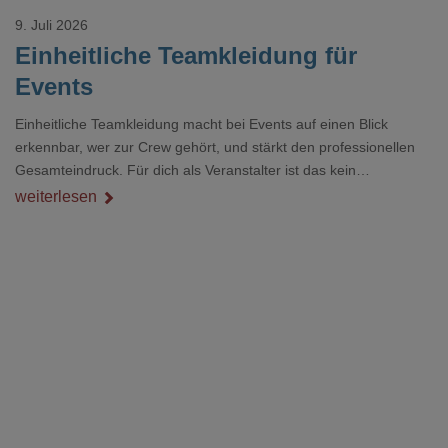
9. Juli 2026
Einheitliche Teamkleidung für
Events
Einheitliche Teamkleidung macht bei Events auf einen Blick
erkennbar, wer zur Crew gehört, und stärkt den professionellen
Gesamteindruck. Für dich als Veranstalter ist das kein
Nebenthema: Bei Textilien mit Stickerei oder mehreren
weiterlesen
Veredelungspositionen sind oft vier bis acht Wochen Vorlauf
realistisch.g#