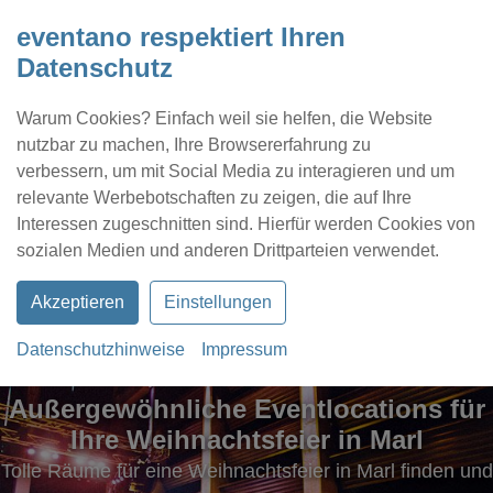
eventano respektiert Ihren
Datenschutz
Warum Cookies? Einfach weil sie helfen, die Website
nutzbar zu machen, Ihre Browsererfahrung zu
verbessern, um mit Social Media zu interagieren und um
relevante Werbebotschaften zu zeigen, die auf Ihre
Interessen zugeschnitten sind. Hierfür werden Cookies von
Kontakt
Location eintragen
Profil
sozialen Medien und anderen Drittparteien verwendet.
Akzeptieren
Einstellungen
Datenschutzhinweise
Impressum
Außergewöhnliche Eventlocations für
Ihre Weihnachtsfeier in Marl
Tolle Räume für eine Weihnachtsfeier in Marl finden und