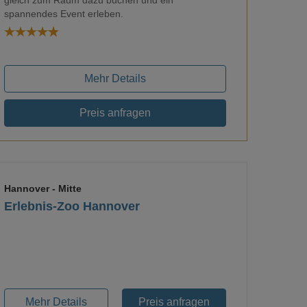
gleich zum Raum dazu buchen und ein
Loading...
spannendes Event erleben.
Mehr Details
Preis anfragen
Hannover
- Mitte
Erlebnis-Zoo Hannover
Loading...
Mehr Details
Preis anfragen