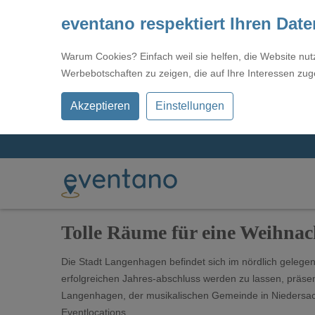
eventano respektiert Ihren Dat
Warum Cookies? Einfach weil sie helfen, die Website nu
Werbebotschaften zu zeigen, die auf Ihre Interessen zug
Akzeptieren
Einstellungen
Tolle Räume für eine Weihnac
Die Stadt Langenhagen befindet sich im nördlich geleg
erfolgreichen Jahres-abschluss werden zu lassen, präsen
Langenhagen, der musikalischen Gemeinde in Niedersachs
Eventlocations.