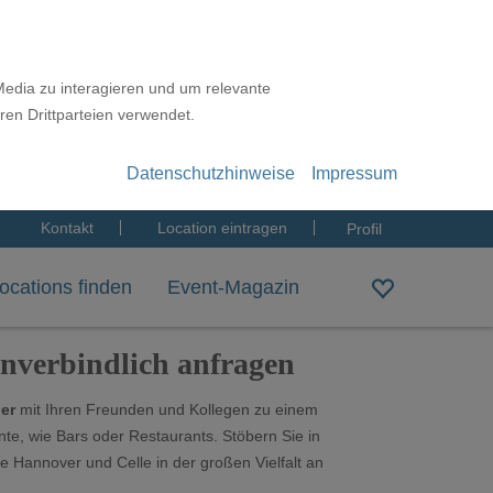
Media zu interagieren und um relevante
ren Drittparteien verwendet.
Datenschutzhinweise
Impressum
Kontakt
Location eintragen
Profil
ocations finden
Event-Magazin
unverbindlich anfragen
er
mit Ihren Freunden und Kollegen zu einem
te, wie Bars oder Restaurants. Stöbern Sie in
Hannover und Celle in der großen Vielfalt an