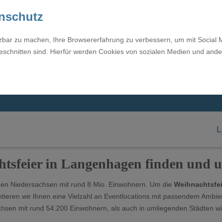
enschutz
tzbar zu machen, Ihre Browsererfahrung zu verbessern, um mit Social 
eschnitten sind. Hierfür werden Cookies von sozialen Medien und ande
L
htsfeier in Langenhagen finden und 
enen Niedersachsen mit rund 8 Mio. Einwohnern. Um die
Weihnachtsfei
tieren wir Ihnen eine Vielzahl an Eventlocations mit passendem Ambien
en mit rund 54.200 Einwohnern, als auch in umliegenden Städten wie 