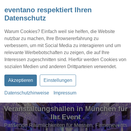
eventano respektiert Ihren
Datenschutz
Warum Cookies? Einfach weil sie helfen, die Website
nutzbar zu machen, Ihre Browsererfahrung zu
verbessern, um mit Social Media zu interagieren und um
relevante Werbebotschaften zu zeigen, die auf Ihre
Interessen zugeschnitten sind. Hierfür werden Cookies von
Kontakt
Location eintragen
Profil
sozialen Medien und anderen Drittparteien verwendet.
Akzeptieren
Einstellungen
Datenschutzhinweise
Impressum
Veranstaltungshallen in München für
Ihr Event
Passende Räumlichkeiten für Messen, Firmenevents