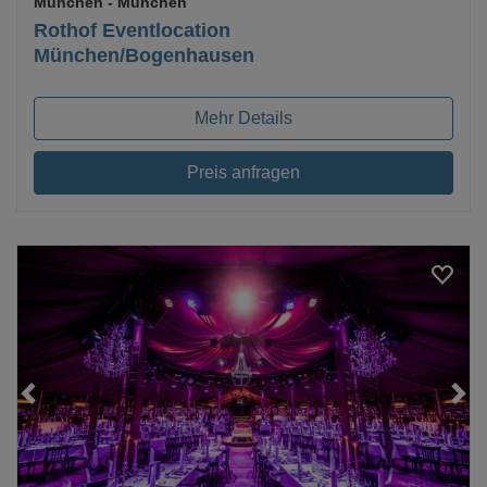
München
- München
Rothof Eventlocation
München/Bogenhausen
Mehr Details
Preis anfragen
Loading...