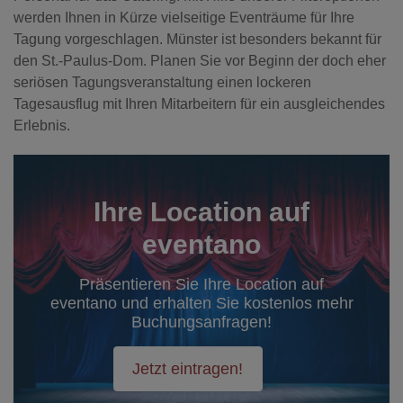
werden Ihnen in Kürze vielseitige Eventräume für Ihre
Tagung vorgeschlagen. Münster ist besonders bekannt für
den St.-Paulus-Dom. Planen Sie vor Beginn der doch eher
seriösen Tagungsveranstaltung einen lockeren
Tagesausflug mit Ihren Mitarbeitern für ein ausgleichendes
Erlebnis.
Ihre Location auf
eventano
Präsentieren Sie Ihre Location auf
eventano und erhalten Sie kostenlos mehr
Buchungsanfragen!
Jetzt eintragen!