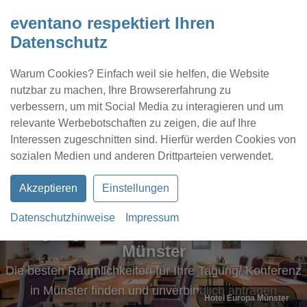
eventano respektiert Ihren
Datenschutz
Warum Cookies? Einfach weil sie helfen, die Website
nutzbar zu machen, Ihre Browsererfahrung zu
verbessern, um mit Social Media zu interagieren und um
relevante Werbebotschaften zu zeigen, die auf Ihre
Interessen zugeschnitten sind. Hierfür werden Cookies von
Kontakt
Location eintragen
Profil
sozialen Medien und anderen Drittparteien verwendet.
Akzeptieren
Einstellungen
Datenschutzhinweise
Impressum
Tagungs- und Konferenzräume in
Münster
Die besten Räumlichkeiten für Ihre Tagung/ Konferenz
in Münster finden und unverbindlich anfragen
Hotel Europa Münster