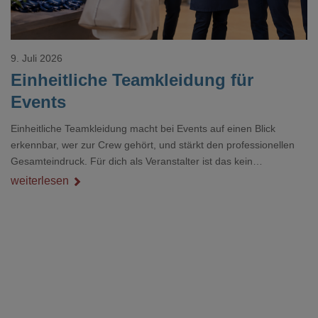
9. Juli 2026
Einheitliche Teamkleidung für
Events
Einheitliche Teamkleidung macht bei Events auf einen Blick
erkennbar, wer zur Crew gehört, und stärkt den professionellen
Gesamteindruck. Für dich als Veranstalter ist das kein
Nebenthema: Bei Textilien mit Stickerei oder mehreren
weiterlesen
Veredelungspositionen sind oft vier bis acht Wochen Vorlauf
realistisch.g#