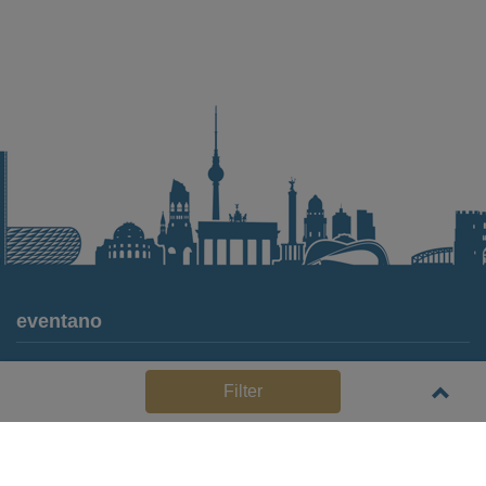
eventano
Für Locations
Filter
Häufige Anbieterfragen (FAQ)
Event-Wiki
Jobs