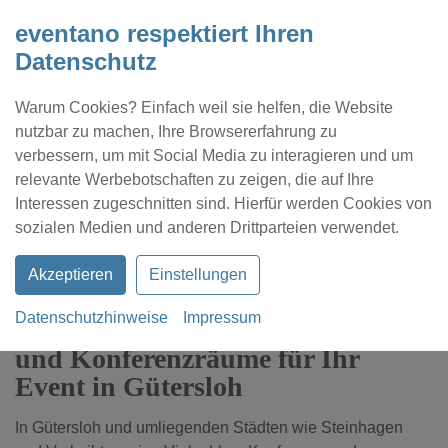
eventano respektiert Ihren
Datenschutz
Warum Cookies? Einfach weil sie helfen, die Website
nutzbar zu machen, Ihre Browsererfahrung zu
verbessern, um mit Social Media zu interagieren und um
relevante Werbebotschaften zu zeigen, die auf Ihre
Interessen zugeschnitten sind. Hierfür werden Cookies von
Kontakt
Location eintragen
Profil
sozialen Medien und anderen Drittparteien verwendet.
Akzeptieren
Einstellungen
Datenschutzhinweise
Impressum
Hier finden Sie passende Tagungs-
und Konferenzräume für Ihr
Event in Gütersloh
In Gütersloh und umliegenden Städten wie Steinhagen