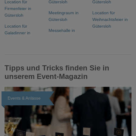
Location für
Gütersloh
Gütersloh
Firmenfeier in
Meetingraum in
Location für
Gütersloh
Gütersloh
Weihnachtsfeier in
Location für
Gütersloh
Messehalle in
Galadinner in
Tipps und Tricks finden Sie in
unserem Event-Magazin
Events & Anlässe
Loading...