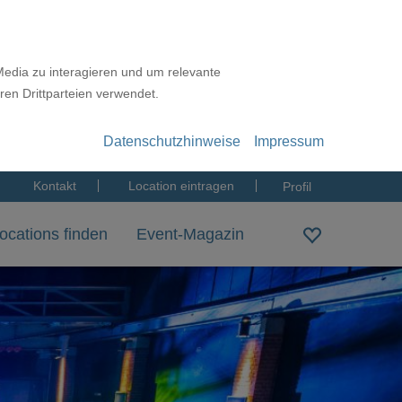
Media zu interagieren und um relevante
ren Drittparteien verwendet.
Datenschutzhinweise
Impressum
Kontakt
Location eintragen
Profil
ocations finden
Event-Magazin