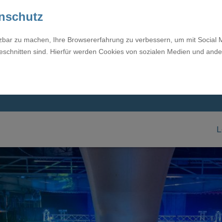
enschutz
tzbar zu machen, Ihre Browsererfahrung zu verbessern, um mit Social 
eschnitten sind. Hierfür werden Cookies von sozialen Medien und ande
L