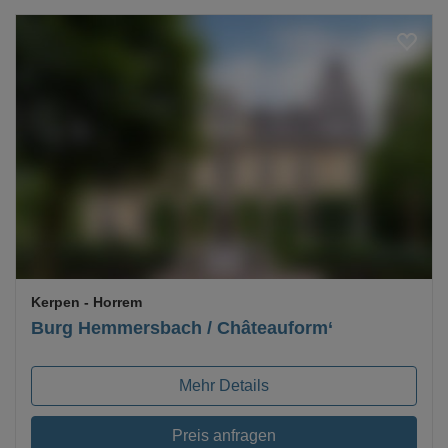
Loading...
Kerpen
- Horrem
Burg Hemmersbach / Châteauform‘
Mehr Details
Preis anfragen