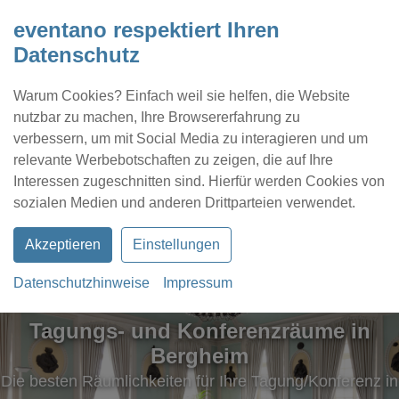
eventano respektiert Ihren
Datenschutz
Warum Cookies? Einfach weil sie helfen, die Website
nutzbar zu machen, Ihre Browsererfahrung zu
verbessern, um mit Social Media zu interagieren und um
relevante Werbebotschaften zu zeigen, die auf Ihre
Interessen zugeschnitten sind. Hierfür werden Cookies von
Kontakt
Location eintragen
Profil
sozialen Medien und anderen Drittparteien verwendet.
Akzeptieren
Einstellungen
Datenschutzhinweise
Impressum
Tagungs- und Konferenzräume in
Bergheim
Die besten Räumlichkeiten für Ihre Tagung/Konferenz in