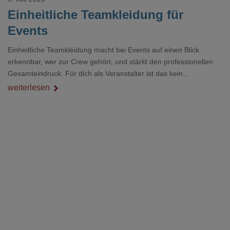
Einheitliche Teamkleidung für
Events
Einheitliche Teamkleidung macht bei Events auf einen Blick
erkennbar, wer zur Crew gehört, und stärkt den professionellen
Gesamteindruck. Für dich als Veranstalter ist das kein
Nebenthema: Bei Textilien mit Stickerei oder mehreren
weiterlesen
Veredelungspositionen sind oft vier bis acht Wochen Vorlauf
realistisch.g#