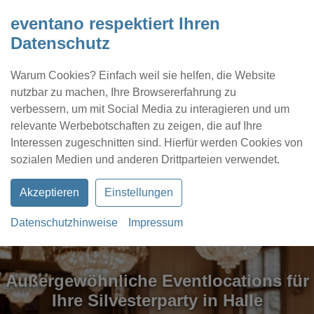
eventano respektiert Ihren
Datenschutz
Warum Cookies? Einfach weil sie helfen, die Website
nutzbar zu machen, Ihre Browsererfahrung zu
verbessern, um mit Social Media zu interagieren und um
relevante Werbebotschaften zu zeigen, die auf Ihre
Interessen zugeschnitten sind. Hierfür werden Cookies von
Kontakt
Location eintragen
Profil
sozialen Medien und anderen Drittparteien verwendet.
Akzeptieren
Einstellungen
Datenschutzhinweise
Impressum
Außergewöhnliche Eventlocations für
Ihre Silvesterparty in Halle