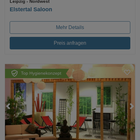
Leipzig
- Nordwest
Elstertal Saloon
Mehr Details
Preis anfragen
Top Hygienekonzept
Loading...