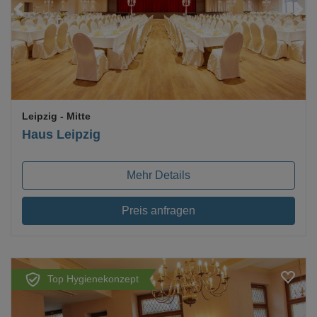
Loading...
Leipzig
- Mitte
Haus Leipzig
Mehr Details
Preis anfragen
Top Hygienekonzept