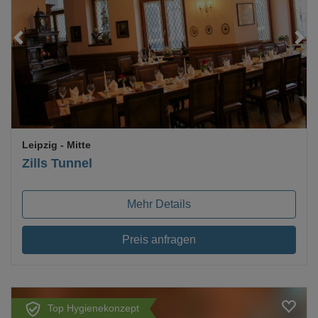
Loading...
Leipzig
- Mitte
Zills Tunnel
Mehr Details
Preis anfragen
Top Hygienekonzept