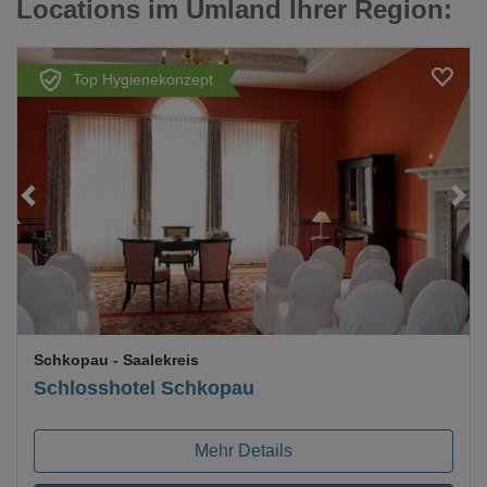
Locations im Umland Ihrer Region:
Top Hygienekonzept
Loading...
Schkopau
- Saalekreis
Schlosshotel Schkopau
Mehr Details