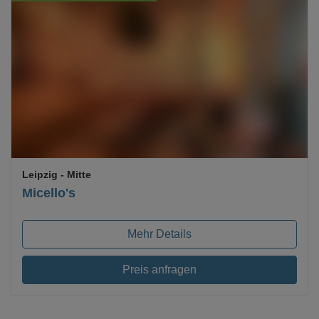
Loading...
Leipzig
- Mitte
Micello's
Mehr Details
Preis anfragen