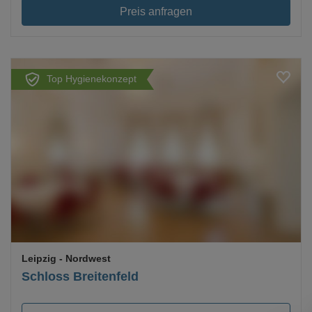
Preis anfragen
Top Hygienekonzept
Loading...
Leipzig
- Nordwest
Schloss Breitenfeld