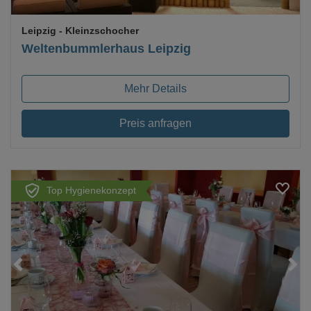
Leipzig
- Kleinzschocher
Weltenbummlerhaus Leipzig
Mehr Details
Preis anfragen
Top Hygienekonzept
Loading...