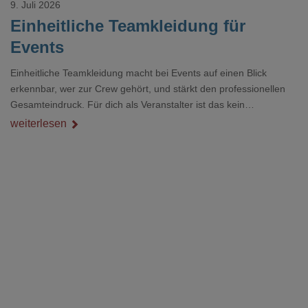
9. Juli 2026
Einheitliche Teamkleidung für
Events
Einheitliche Teamkleidung macht bei Events auf einen Blick
erkennbar, wer zur Crew gehört, und stärkt den professionellen
Gesamteindruck. Für dich als Veranstalter ist das kein
Nebenthema: Bei Textilien mit Stickerei oder mehreren
weiterlesen
Veredelungspositionen sind oft vier bis acht Wochen Vorlauf
realistisch.g#