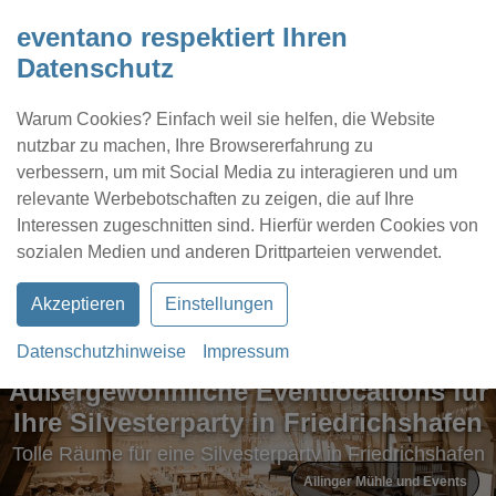
eventano respektiert Ihren
Datenschutz
Warum Cookies? Einfach weil sie helfen, die Website
nutzbar zu machen, Ihre Browsererfahrung zu
verbessern, um mit Social Media zu interagieren und um
relevante Werbebotschaften zu zeigen, die auf Ihre
Interessen zugeschnitten sind. Hierfür werden Cookies von
Kontakt
Location eintragen
Profil
sozialen Medien und anderen Drittparteien verwendet.
Akzeptieren
Einstellungen
Datenschutzhinweise
Impressum
Außergewöhnliche Eventlocations für
Ihre Silvesterparty in Friedrichshafen
Tolle Räume für eine Silvesterparty in Friedrichshafen
Ailinger Mühle und Events