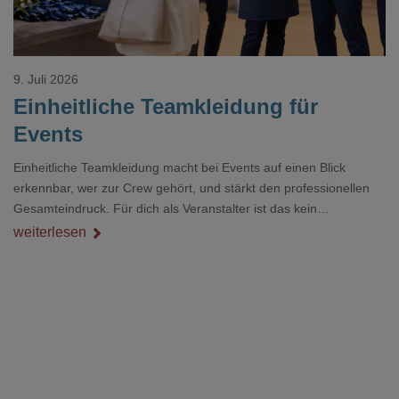
9. Juli 2026
Einheitliche Teamkleidung für
Events
Einheitliche Teamkleidung macht bei Events auf einen Blick
erkennbar, wer zur Crew gehört, und stärkt den professionellen
Gesamteindruck. Für dich als Veranstalter ist das kein
Nebenthema: Bei Textilien mit Stickerei oder mehreren
weiterlesen
Veredelungspositionen sind oft vier bis acht Wochen Vorlauf
realistisch.g#