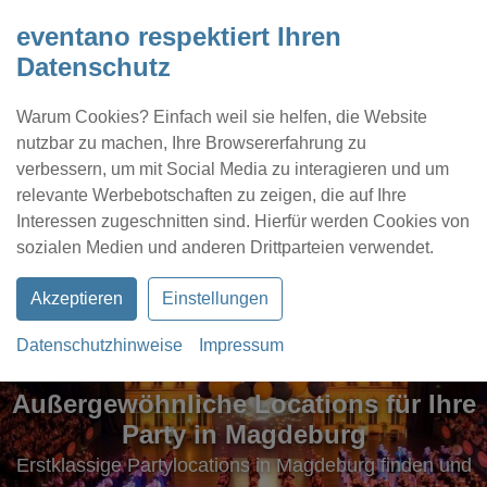
eventano respektiert Ihren
Datenschutz
Warum Cookies? Einfach weil sie helfen, die Website
nutzbar zu machen, Ihre Browsererfahrung zu
verbessern, um mit Social Media zu interagieren und um
relevante Werbebotschaften zu zeigen, die auf Ihre
Interessen zugeschnitten sind. Hierfür werden Cookies von
Kontakt
Location eintragen
Profil
sozialen Medien und anderen Drittparteien verwendet.
Akzeptieren
Einstellungen
Datenschutzhinweise
Impressum
Außergewöhnliche Locations für Ihre
Party in Magdeburg
Erstklassige Partylocations in Magdeburg finden und