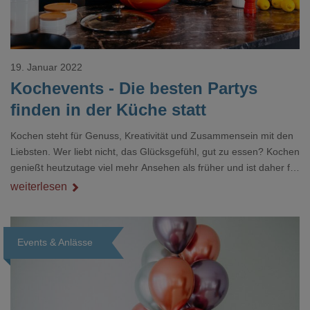
19. Januar 2022
Kochevents - Die besten Partys
finden in der Küche statt
Kochen steht für Genuss, Kreativität und Zusammensein mit den
Liebsten. Wer liebt nicht, das Glücksgefühl, gut zu essen? Kochen
genießt heutzutage viel mehr Ansehen als früher und ist daher für
viele ein großes Hobby geworden. Kein Wunder also, das
weiterlesen
Kochevents voll im Trend liegen - sowohl für private als auch
geschäftliche Anlässe.
Events & Anlässe