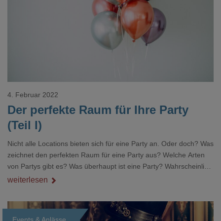
4. Februar 2022
Der perfekte Raum für Ihre Party
(Teil I)
Nicht alle Locations bieten sich für eine Party an. Oder doch? Was
zeichnet den perfekten Raum für eine Party aus? Welche Arten
von Partys gibt es? Was überhaupt ist eine Party? Wahrscheinlich
weiß jeder, was eine Party ist, weil sie oder er schon bei
weiterlesen
unzähligen dabei war. Doch was ist der Unterschied zwischen
einer Party und einem Fest? Oder ist beides das Gleiche? Wir
möchten in diesem Beitrag etwas Licht ins Dunkel bringen,
Events & Anlässe