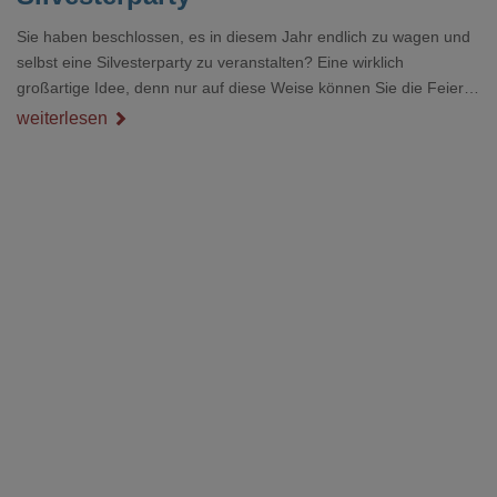
Sie haben beschlossen, es in diesem Jahr endlich zu wagen und
selbst eine Silvesterparty zu veranstalten? Eine wirklich
großartige Idee, denn nur auf diese Weise können Sie die Feier
genau so gestalten, wie Sie es sich wünschen. Egal ob Sie die
weiterlesen
Party bei Ihnen zuhause veranstalten oder extra einen Raum
gemietet haben, die Gestaltungsmöglichkeiten sind vielfältig.