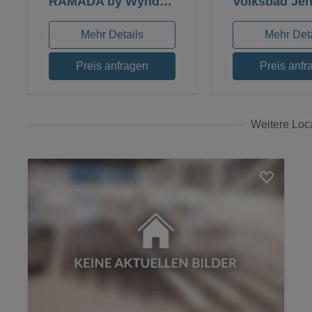
RAMADA by Wyndham Weimar
Volksbad Je
Mehr Details
Mehr Deta
Preis anfragen
Preis anfr
Weitere Loc
Loading...