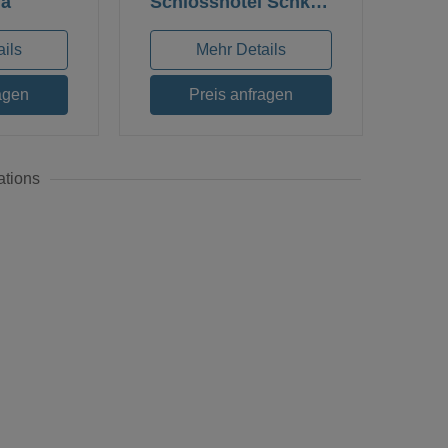
na
Schlosshotel Schkopau
ils
Mehr Details
agen
Preis anfragen
ations