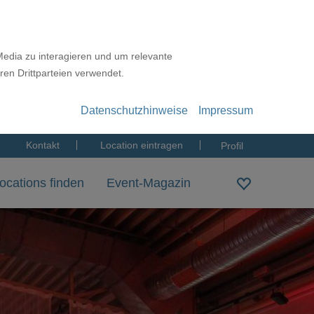
Media zu interagieren und um relevante
ren Drittparteien verwendet.
Datenschutzhinweise
Impressum
Kontakt
Location eintragen
Profil
ocations finden
Event-Magazin