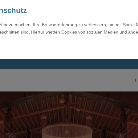
enschutz
tzbar zu machen, Ihre Browsererfahrung zu verbessern, um mit Social 
eschnitten sind. Hierfür werden Cookies von sozialen Medien und ande
L