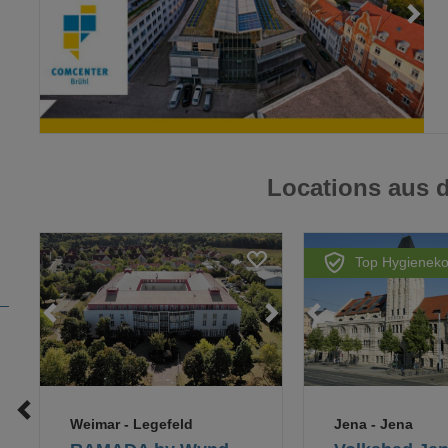
Loading...
Locations aus
Top Hygieneko
Loading...
Loading...
Loading...
Loading...
Loa
Weimar
- Legefeld
Jena
- Jena