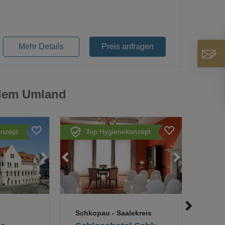
Loading...
Mehr Details
Preis anfragen
 dem Umland
nzept
Top Hygienekonzept
ding...
Loading...
Loading...
Loading...
Loading...
Schkopau
- Saalekreis