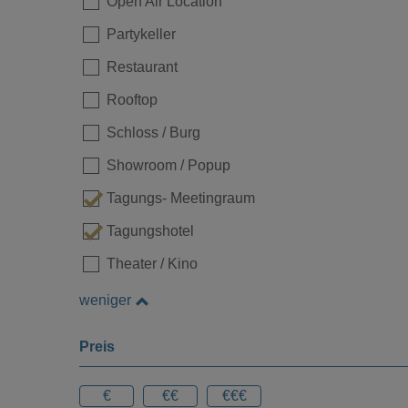
Open Air Location
Partykeller
Restaurant
Rooftop
Schloss / Burg
Showroom / Popup
Tagungs- Meetingraum
Tagungshotel
Loading...
Theater / Kino
weniger
Preis
€
€€
€€€