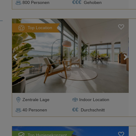
€
€
€
800
Personen
Gehoben
Top Location
Loading...
Zentrale Lage
Indoor Location
€
€
40
Personen
Durchschnitt
Top Hygienekonzept