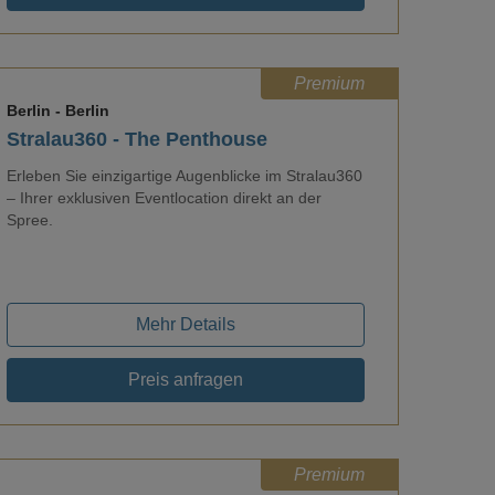
Premium
Berlin
- Berlin
Stralau360 - The Penthouse
Erleben Sie einzigartige Augenblicke im Stralau360
– Ihrer exklusiven Eventlocation direkt an der
Loading...
Spree.
Mehr Details
Preis anfragen
Premium