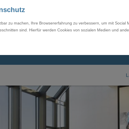
enschutz
tzbar zu machen, Ihre Browsererfahrung zu verbessern, um mit Social 
eschnitten sind. Hierfür werden Cookies von sozialen Medien und ande
L