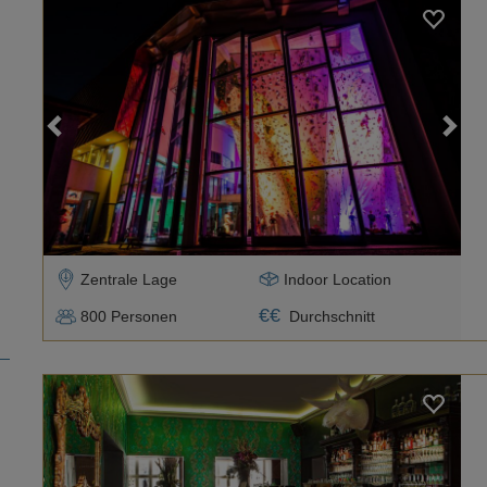
Loading...
Zentrale Lage
Indoor Location
€
€
800
Personen
Durchschnitt