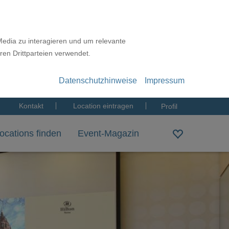
Media zu interagieren und um relevante
ren Drittparteien verwendet.
Datenschutzhinweise
Impressum
Kontakt
Location eintragen
Profil
ocations finden
Event-Magazin