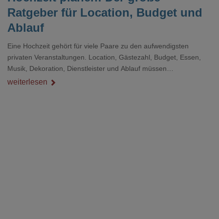
Ratgeber für Location, Budget und
Ablauf
Eine Hochzeit gehört für viele Paare zu den aufwendigsten
privaten Veranstaltungen. Location, Gästezahl, Budget, Essen,
Musik, Dekoration, Dienstleister und Ablauf müssen
zusammenpassen, damit der Tag gut organisiert ist und trotzdem
weiterlesen
persönlich bleibt.