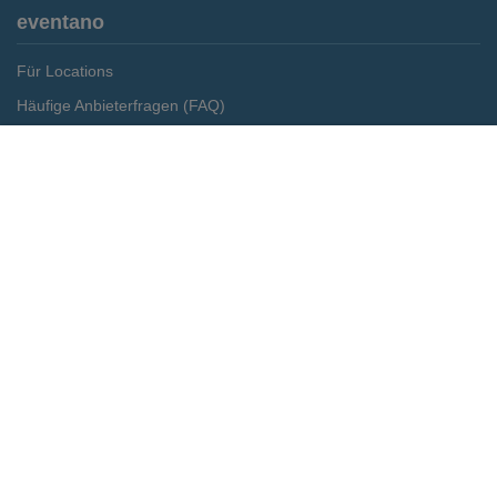
eventano
Für Locations
Häufige Anbieterfragen (FAQ)
Event-Wiki
Merken
Preis anfragen
Jobs
Pressemitteilungen
Media Daten
Service
Kontakt
Datenschutz
Impressum