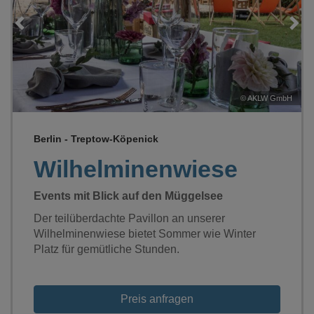
Loading...
H
©
AKLW GmbH
Berlin - Treptow-Köpenick
Wilhelminenwiese
Events mit Blick auf den Müggelsee
Der teilüberdachte Pavillon an unserer
Wilhelminenwiese bietet Sommer wie Winter
Platz für gemütliche Stunden.
Preis anfragen