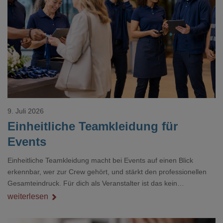
Loading...
9. Juli 2026
Einheitliche Teamkleidung für
Events
Einheitliche Teamkleidung macht bei Events auf einen Blick
erkennbar, wer zur Crew gehört, und stärkt den professionellen
Gesamteindruck. Für dich als Veranstalter ist das kein
Nebenthema: Bei Textilien mit Stickerei oder mehreren
weiterlesen
Veredelungspositionen sind oft vier bis acht Wochen Vorlauf
realistisch.g#