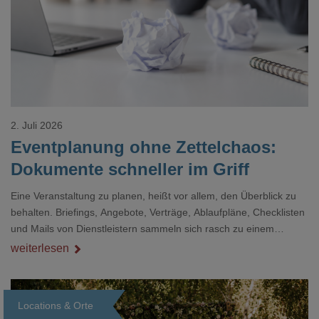
2. Juli 2026
Eventplanung ohne Zettelchaos:
Dokumente schneller im Griff
Eine Veranstaltung zu planen, heißt vor allem, den Überblick zu
behalten. Briefings, Angebote, Verträge, Ablaufpläne, Checklisten
und Mails von Dienstleistern sammeln sich rasch zu einem
unübersichtlichen Stapel. Wer schon einmal kurz vor einem Event
weiterlesen
verzweifelt nach einer bestimmten Angabe in einem langen
Dokument gesucht hat, kennt das mulmige Gefühl.
Locations & Orte