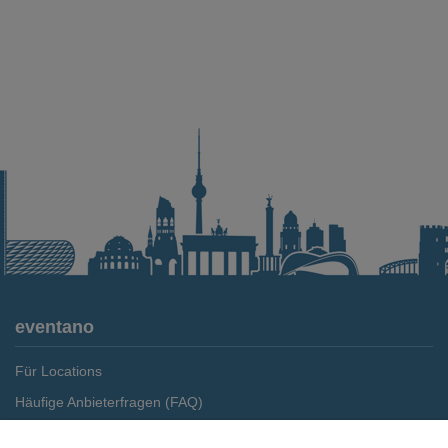
eventano
Für Locations
Häufige Anbieterfragen (FAQ)
Event-Wiki