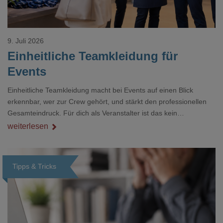
9. Juli 2026
Einheitliche Teamkleidung für
Events
Einheitliche Teamkleidung macht bei Events auf einen Blick
erkennbar, wer zur Crew gehört, und stärkt den professionellen
Gesamteindruck. Für dich als Veranstalter ist das kein
Nebenthema: Bei Textilien mit Stickerei oder mehreren
weiterlesen
Veredelungspositionen sind oft vier bis acht Wochen Vorlauf
realistisch.g#
Tipps & Tricks
Loading...