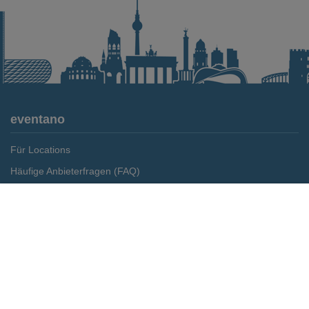
eventano
Für Locations
Häufige Anbieterfragen (FAQ)
Event-Wiki
Merken
Preis anfragen
Jobs
Pressemitteilungen
Media Daten
Service