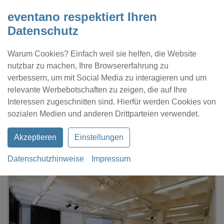
eventano respektiert Ihren
Datenschutz
Warum Cookies? Einfach weil sie helfen, die Website
nutzbar zu machen, Ihre Browsererfahrung zu
verbessern, um mit Social Media zu interagieren und um
relevante Werbebotschaften zu zeigen, die auf Ihre
Interessen zugeschnitten sind. Hierfür werden Cookies von
Kontakt
Location eintragen
Profil
sozialen Medien und anderen Drittparteien verwendet.
Akzeptieren
Einstellungen
Datenschutzhinweise
Impressum
eventano
Langenfeld
Werft 4.0 Langenfeld