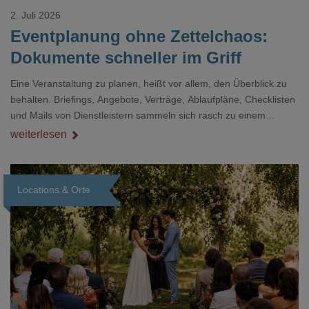
2. Juli 2026
Eventplanung ohne Zettelchaos:
Dokumente schneller im Griff
Eine Veranstaltung zu planen, heißt vor allem, den Überblick zu
behalten. Briefings, Angebote, Verträge, Ablaufpläne, Checklisten
und Mails von Dienstleistern sammeln sich rasch zu einem
unübersichtlichen Stapel. Wer schon einmal kurz vor einem Event
weiterlesen
verzweifelt nach einer bestimmten Angabe in einem langen
Dokument gesucht hat, kennt das mulmige Gefühl.
Locations & Orte
Loading...