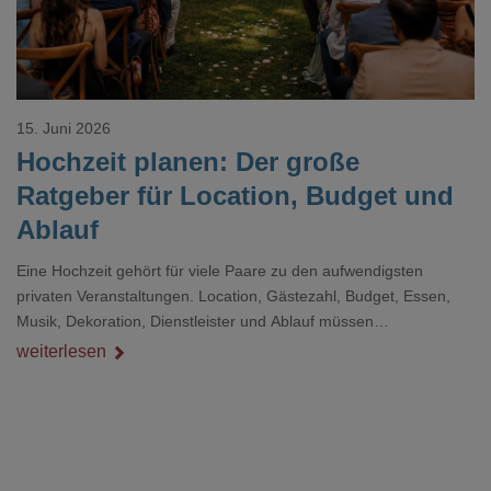
15. Juni 2026
Hochzeit planen: Der große
Ratgeber für Location, Budget und
Ablauf
Eine Hochzeit gehört für viele Paare zu den aufwendigsten
privaten Veranstaltungen. Location, Gästezahl, Budget, Essen,
Musik, Dekoration, Dienstleister und Ablauf müssen
zusammenpassen, damit der Tag gut organisiert ist und trotzdem
weiterlesen
persönlich bleibt.