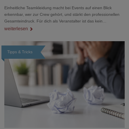
Einheitliche Teamkleidung macht bei Events auf einen Blick
erkennbar, wer zur Crew gehört, und stärkt den professionellen
Gesamteindruck. Für dich als Veranstalter ist das kein
Nebenthema: Bei Textilien mit Stickerei oder mehreren
weiterlesen
Veredelungspositionen sind oft vier bis acht Wochen Vorlauf
realistisch.g#
Tipps & Tricks
Loading...