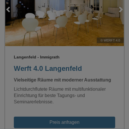
Loading...
0
©
WERFT 4.0
Langenfeld - Immigrath
Werft 4.0 Langenfeld
Vielseitige Räume mit moderner Ausstattung
Lichtdurchflutete Räume mit multifunktionaler
Einrichtung für beste Tagungs- und
Seminarerlebnisse.
Preis anfragen