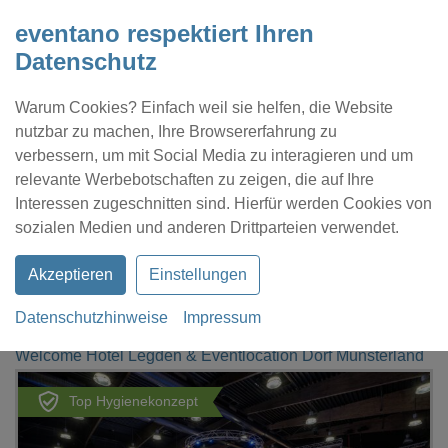
eventano respektiert Ihren
Datenschutz
Warum Cookies? Einfach weil sie helfen, die Website
nutzbar zu machen, Ihre Browsererfahrung zu
verbessern, um mit Social Media zu interagieren und um
relevante Werbebotschaften zu zeigen, die auf Ihre
Interessen zugeschnitten sind. Hierfür werden Cookies von
Kontakt
Location eintragen
Profil
sozialen Medien und anderen Drittparteien verwendet.
Akzeptieren
Einstellungen
Datenschutzhinweise
Impressum
eventano
Legden
Welcome Hotel Legden & Eventlocation Dorf Münsterland
Top Hygienekonzept