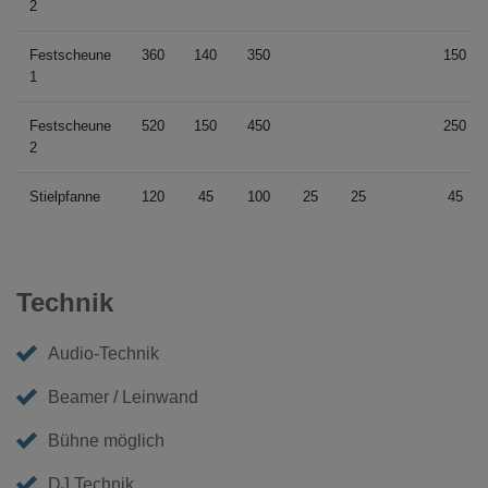
2
Festscheune
360
140
350
150
1
Festscheune
520
150
450
250
2
Stielpfanne
120
45
100
25
25
45
Technik
Audio-Technik
Beamer / Leinwand
Bühne möglich
DJ Technik