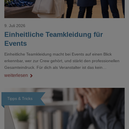
9. Juli 2026
Einheitliche Teamkleidung für
Events
Einheitliche Teamkleidung macht bei Events auf einen Blick
erkennbar, wer zur Crew gehört, und stärkt den professionellen
Gesamteindruck. Für dich als Veranstalter ist das kein
Nebenthema: Bei Textilien mit Stickerei oder mehreren
weiterlesen
Veredelungspositionen sind oft vier bis acht Wochen Vorlauf
realistisch.g#
Tipps & Tricks