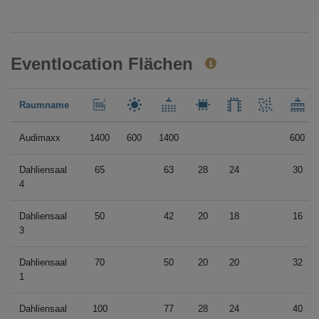
Eventlocation Flächen
Raumname
Audimaxx
1400
600
1400
600
Dahliensaal
65
63
28
24
30
4
Dahliensaal
50
42
20
18
16
3
Dahliensaal
70
50
20
20
32
1
Dahliensaal
100
77
28
24
40