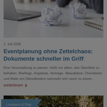
Loading...
2. Juli 2026
Eventplanung ohne Zettelchaos:
Dokumente schneller im Griff
Eine Veranstaltung zu planen, heißt vor allem, den Überblick zu
behalten. Briefings, Angebote, Verträge, Ablaufpläne, Checklisten
und Mails von Dienstleistern sammeln sich rasch zu einem
unübersichtlichen Stapel. Wer schon einmal kurz vor einem Event
weiterlesen
verzweifelt nach einer bestimmten Angabe in einem langen
Dokument gesucht hat, kennt das mulmige Gefühl.
Locations & Orte