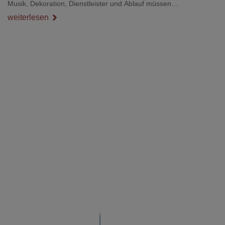
Musik, Dekoration, Dienstleister und Ablauf müssen
zusammenpassen, damit der Tag gut organisiert ist und trotzdem
weiterlesen
persönlich bleibt.