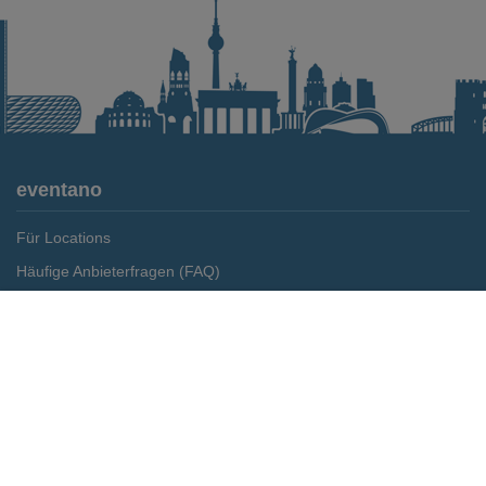
eventano
Für Locations
Häufige Anbieterfragen (FAQ)
Event-Wiki
Merken
Preis anfragen
Jobs
Pressemitteilungen
Media Daten
Service