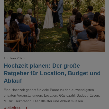
Loading...
15. Juni 2026
Hochzeit planen: Der große
Ratgeber für Location, Budget und
Ablauf
Eine Hochzeit gehört für viele Paare zu den aufwendigsten
privaten Veranstaltungen. Location, Gästezahl, Budget, Essen,
Musik, Dekoration, Dienstleister und Ablauf müssen
zusammenpassen, damit der Tag gut organisiert ist und trotzdem
weiterlesen