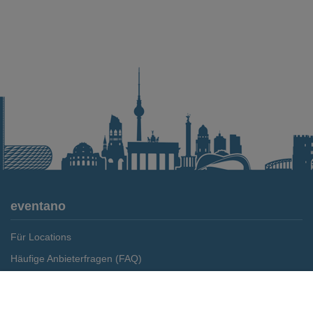
eventano
Für Locations
Häufige Anbieterfragen (FAQ)
Event-Wiki
Merken
Preis anfragen
Jobs