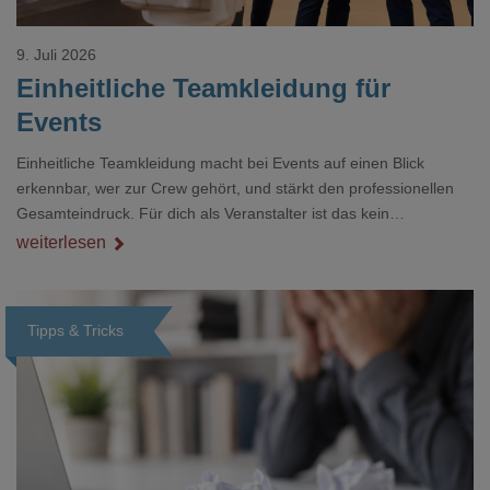
9. Juli 2026
Einheitliche Teamkleidung für
Events
Einheitliche Teamkleidung macht bei Events auf einen Blick
erkennbar, wer zur Crew gehört, und stärkt den professionellen
Gesamteindruck. Für dich als Veranstalter ist das kein
Nebenthema: Bei Textilien mit Stickerei oder mehreren
weiterlesen
Veredelungspositionen sind oft vier bis acht Wochen Vorlauf
realistisch.g#
Tipps & Tricks
Loading...