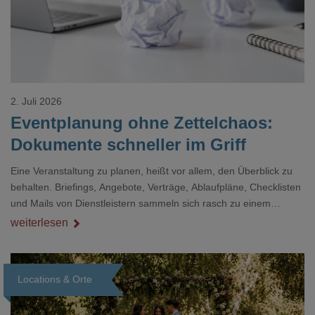
2. Juli 2026
Eventplanung ohne Zettelchaos:
Dokumente schneller im Griff
Eine Veranstaltung zu planen, heißt vor allem, den Überblick zu
behalten. Briefings, Angebote, Verträge, Ablaufpläne, Checklisten
und Mails von Dienstleistern sammeln sich rasch zu einem
unübersichtlichen Stapel. Wer schon einmal kurz vor einem Event
weiterlesen
verzweifelt nach einer bestimmten Angabe in einem langen
Dokument gesucht hat, kennt das mulmige Gefühl.
Locations & Orte