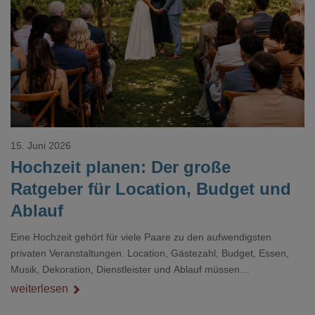
Loading...
15. Juni 2026
Hochzeit planen: Der große
Ratgeber für Location, Budget und
Ablauf
Eine Hochzeit gehört für viele Paare zu den aufwendigsten
privaten Veranstaltungen. Location, Gästezahl, Budget, Essen,
Musik, Dekoration, Dienstleister und Ablauf müssen
zusammenpassen, damit der Tag gut organisiert ist und trotzdem
weiterlesen
persönlich bleibt.