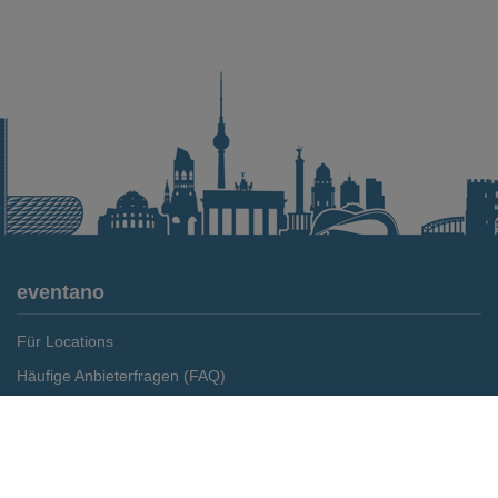
eventano
Für Locations
Häufige Anbieterfragen (FAQ)
Event-Wiki
Merken
Preis anfragen
Jobs
Pressemitteilungen