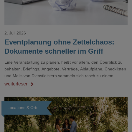
2. Juli 2026
Eventplanung ohne Zettelchaos:
Dokumente schneller im Griff
Eine Veranstaltung zu planen, heißt vor allem, den Überblick zu
behalten. Briefings, Angebote, Verträge, Ablaufpläne, Checklisten
und Mails von Dienstleistern sammeln sich rasch zu einem
unübersichtlichen Stapel. Wer schon einmal kurz vor einem Event
weiterlesen
verzweifelt nach einer bestimmten Angabe in einem langen
Dokument gesucht hat, kennt das mulmige Gefühl.
Locations & Orte