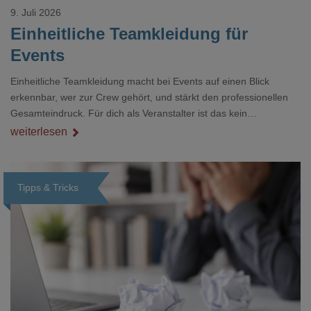
9. Juli 2026
Einheitliche Teamkleidung für
Events
Einheitliche Teamkleidung macht bei Events auf einen Blick
erkennbar, wer zur Crew gehört, und stärkt den professionellen
Gesamteindruck. Für dich als Veranstalter ist das kein
Nebenthema: Bei Textilien mit Stickerei oder mehreren
weiterlesen
Veredelungspositionen sind oft vier bis acht Wochen Vorlauf
realistisch.g#
Tipps & Tricks
Loading...