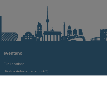
eventano
Für Locations
Häufige Anbieterfragen (FAQ)
Event-Wiki
Merken
Preis anfragen
Jobs
Pressemitteilungen
Media Daten