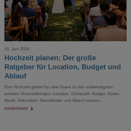
15. Juni 2026
Hochzeit planen: Der große
Ratgeber für Location, Budget und
Ablauf
Eine Hochzeit gehört für viele Paare zu den aufwendigsten
privaten Veranstaltungen. Location, Gästezahl, Budget, Essen,
Musik, Dekoration, Dienstleister und Ablauf müssen
zusammenpassen, damit der Tag gut organisiert ist und trotzdem
weiterlesen
persönlich bleibt.