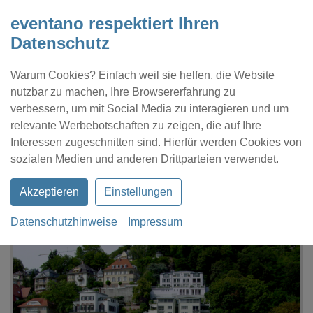
eventano respektiert Ihren
Datenschutz
Warum Cookies? Einfach weil sie helfen, die Website
nutzbar zu machen, Ihre Browsererfahrung zu
verbessern, um mit Social Media zu interagieren und um
relevante Werbebotschaften zu zeigen, die auf Ihre
Interessen zugeschnitten sind. Hierfür werden Cookies von
Kontakt
Location eintragen
Profil
sozialen Medien und anderen Drittparteien verwendet.
Akzeptieren
Einstellungen
Datenschutzhinweise
Impressum
eventano
Heidelberg
Weisse Flotte - Alt Heidelberg