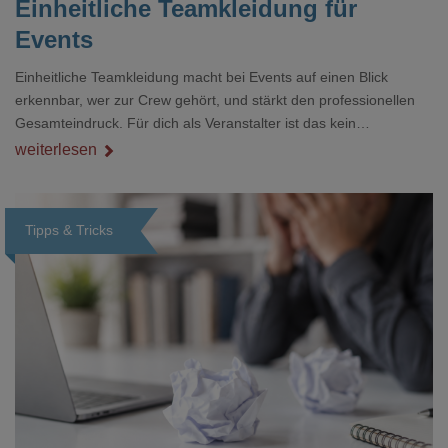
Einheitliche Teamkleidung für
Events
Einheitliche Teamkleidung macht bei Events auf einen Blick
erkennbar, wer zur Crew gehört, und stärkt den professionellen
Gesamteindruck. Für dich als Veranstalter ist das kein
Nebenthema: Bei Textilien mit Stickerei oder mehreren
weiterlesen
Veredelungspositionen sind oft vier bis acht Wochen Vorlauf
realistisch.g#
Tipps & Tricks
Loading...