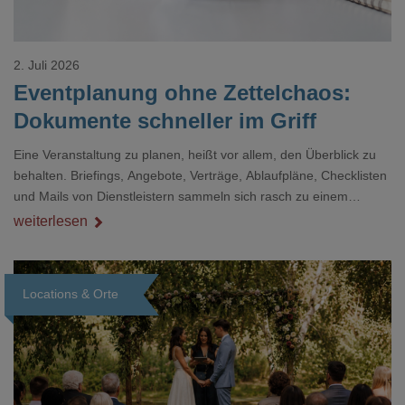
2. Juli 2026
Eventplanung ohne Zettelchaos:
Dokumente schneller im Griff
Eine Veranstaltung zu planen, heißt vor allem, den Überblick zu
behalten. Briefings, Angebote, Verträge, Ablaufpläne, Checklisten
und Mails von Dienstleistern sammeln sich rasch zu einem
unübersichtlichen Stapel. Wer schon einmal kurz vor einem Event
weiterlesen
verzweifelt nach einer bestimmten Angabe in einem langen
Dokument gesucht hat, kennt das mulmige Gefühl.
Locations & Orte
Loading...