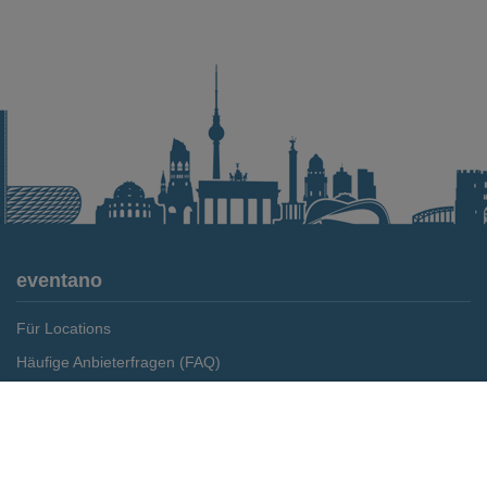
eventano
Für Locations
Häufige Anbieterfragen (FAQ)
Event-Wiki
Merken
Preis anfragen
Jobs
Pressemitteilungen