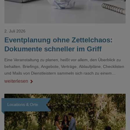
2. Juli 2026
Eventplanung ohne Zettelchaos:
Dokumente schneller im Griff
Eine Veranstaltung zu planen, heißt vor allem, den Überblick zu
behalten. Briefings, Angebote, Verträge, Ablaufpläne, Checklisten
und Mails von Dienstleistern sammeln sich rasch zu einem
unübersichtlichen Stapel. Wer schon einmal kurz vor einem Event
weiterlesen
verzweifelt nach einer bestimmten Angabe in einem langen
Dokument gesucht hat, kennt das mulmige Gefühl.
Locations & Orte