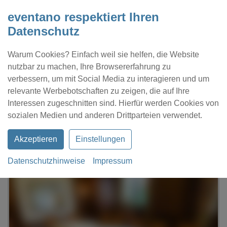
eventano respektiert Ihren
Datenschutz
Warum Cookies? Einfach weil sie helfen, die Website
nutzbar zu machen, Ihre Browsererfahrung zu
verbessern, um mit Social Media zu interagieren und um
relevante Werbebotschaften zu zeigen, die auf Ihre
Interessen zugeschnitten sind. Hierfür werden Cookies von
Kontakt
Location eintragen
Profil
sozialen Medien und anderen Drittparteien verwendet.
Akzeptieren
Einstellungen
Datenschutzhinweise
Impressum
eventano
Lauf an der Pegnitz
Waldgasthof Letten