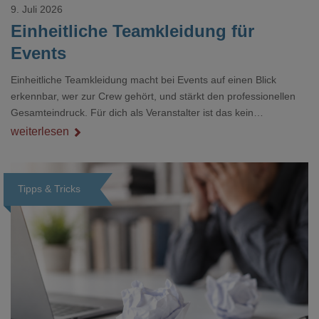
9. Juli 2026
Einheitliche Teamkleidung für
Events
Einheitliche Teamkleidung macht bei Events auf einen Blick
erkennbar, wer zur Crew gehört, und stärkt den professionellen
Gesamteindruck. Für dich als Veranstalter ist das kein
Nebenthema: Bei Textilien mit Stickerei oder mehreren
weiterlesen
Veredelungspositionen sind oft vier bis acht Wochen Vorlauf
realistisch.g#
Tipps & Tricks
Loading...