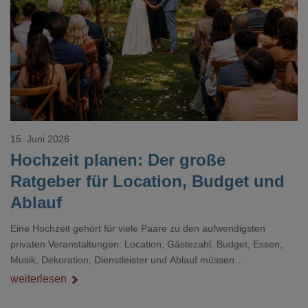
Loading...
15. Juni 2026
Hochzeit planen: Der große
Ratgeber für Location, Budget und
Ablauf
Eine Hochzeit gehört für viele Paare zu den aufwendigsten
privaten Veranstaltungen. Location, Gästezahl, Budget, Essen,
Musik, Dekoration, Dienstleister und Ablauf müssen
zusammenpassen, damit der Tag gut organisiert ist und trotzdem
weiterlesen
persönlich bleibt.