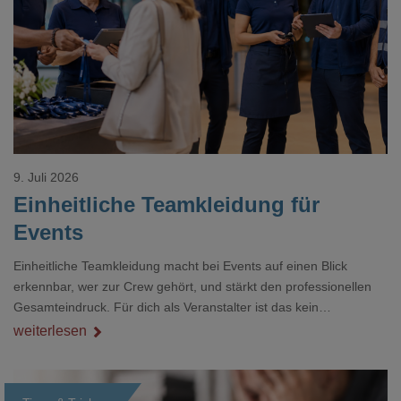
Loading...
9. Juli 2026
Einheitliche Teamkleidung für
Events
Einheitliche Teamkleidung macht bei Events auf einen Blick
erkennbar, wer zur Crew gehört, und stärkt den professionellen
Gesamteindruck. Für dich als Veranstalter ist das kein
Nebenthema: Bei Textilien mit Stickerei oder mehreren
weiterlesen
Veredelungspositionen sind oft vier bis acht Wochen Vorlauf
realistisch.g#