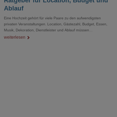
Ratgeber für Location, Budget und
Ablauf
Eine Hochzeit gehört für viele Paare zu den aufwendigsten
privaten Veranstaltungen. Location, Gästezahl, Budget, Essen,
Musik, Dekoration, Dienstleister und Ablauf müssen
zusammenpassen, damit der Tag gut organisiert ist und trotzdem
weiterlesen
persönlich bleibt.