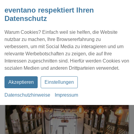
eventano respektiert Ihren
Datenschutz
Warum Cookies? Einfach weil sie helfen, die Website
nutzbar zu machen, Ihre Browsererfahrung zu
verbessern, um mit Social Media zu interagieren und um
relevante Werbebotschaften zu zeigen, die auf Ihre
Interessen zugeschnitten sind. Hierfür werden Cookies von
Kontakt
Location eintragen
Profil
sozialen Medien und anderen Drittparteien verwendet.
Akzeptieren
Einstellungen
Datenschutzhinweise
Impressum
eventano
Unna
Voss am Chaussee