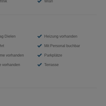
hnik
Wlan
ag Dielen
Heizung vorhanden
hrt
Mit Personal buchbar
me vorhanden
Parkplätze
e vorhanden
Terrasse