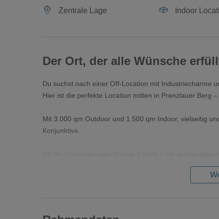
Zentrale Lage
Indoor Locat
Der Ort, der alle Wünsche erf
Du suchst nach einer Off-Location mit Industriecharme u
Hier ist die perfekte Location mitten in Prenzlauer Berg 
Mit 3.000 qm Outdoor und 1.500 qm Indoor, vielseitig un
Konjunktive.
Ob für Corporate oder Private Events – wir setzen alles 
We
Hochzeiten
Eine Location, die eure Handschrift trägt – von Gold bis 
Momente.