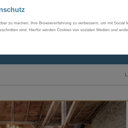
enschutz
tzbar zu machen, Ihre Browsererfahrung zu verbessern, um mit Social 
eschnitten sind. Hierfür werden Cookies von sozialen Medien und ande
L