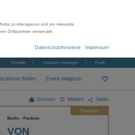
Media zu interagieren und um relevante
ren Drittparteien verwendet.
Datenschutzhinweise
Impressum
Kontakt
Location eintragen
Profil
ocations finden
Event-Magazin
Drucken
Merken
Teilen
Premium
Berlin - Pankow
VON