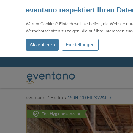
eventano respektiert Ihren Dat
Warum Cookies? Einfach weil sie helfen, die Website nu
Werbebotschaften zu zeigen, die auf Ihre Interessen zug
Akzeptieren
Einstellungen
eventano
Berlin
VON GREIFSWALD
Top Hygienekonzept