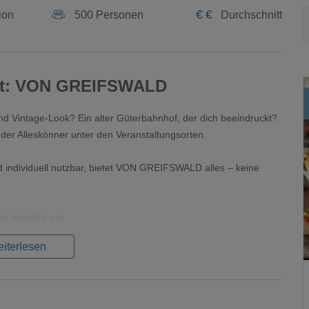
€
€
ion
500 Personen
Durchschnitt
üllt: VON GREIFSWALD
nd Vintage-Look? Ein alter Güterbahnhof, der dich beeindruckt?
– der Alleskönner unter den Veranstaltungsorten.
d individuell nutzbar, bietet VON GREIFSWALD alles – keine
mit Herzblut um.
iterlesen
Petersilie, gerundet oder geschieden, feiert hier unvergessliche