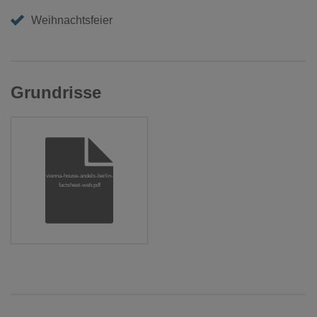
Weihnachtsfeier
Grundrisse
vienna-house-andels-berlin-
factsheet-web.pdf