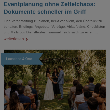
Eventplanung ohne Zettelchaos:
Dokumente schneller im Griff
Eine Veranstaltung zu planen, heißt vor allem, den Überblick zu
behalten. Briefings, Angebote, Verträge, Ablaufpläne, Checklisten
und Mails von Dienstleistern sammeln sich rasch zu einem
unübersichtlichen Stapel. Wer schon einmal kurz vor einem Event
weiterlesen
verzweifelt nach einer bestimmten Angabe in einem langen
Dokument gesucht hat, kennt das mulmige Gefühl.
Locations & Orte
Loading...