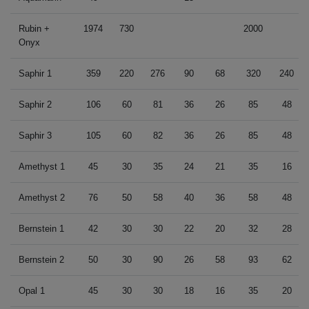
Rubin +
1974
730
2000
Onyx
Saphir 1
359
220
276
90
68
320
240
Saphir 2
106
60
81
36
26
85
48
Saphir 3
105
60
82
36
26
85
48
Amethyst 1
45
30
35
24
21
35
16
Amethyst 2
76
50
58
40
36
58
48
Bernstein 1
42
30
30
22
20
32
28
Bernstein 2
50
30
90
26
58
93
62
Opal 1
45
30
30
18
16
35
20