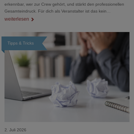
erkennbar, wer zur Crew gehört, und stärkt den professionellen
Gesamteindruck. Für dich als Veranstalter ist das kein
Nebenthema: Bei Textilien mit Stickerei oder mehreren
weiterlesen
Veredelungspositionen sind oft vier bis acht Wochen Vorlauf
realistisch.g#
Tipps & Tricks
Loading...
2. Juli 2026