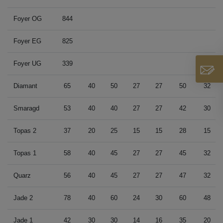
Foyer OG
844
Foyer EG
825
Foyer UG
339
Diamant
65
40
50
27
27
50
32
Smaragd
53
40
40
27
27
42
30
Topas 2
37
20
25
15
15
28
15
Topas 1
58
40
45
27
27
45
32
Quarz
56
40
45
27
27
47
32
Jade 2
78
40
60
24
30
60
48
Jade 1
42
30
30
14
16
35
20