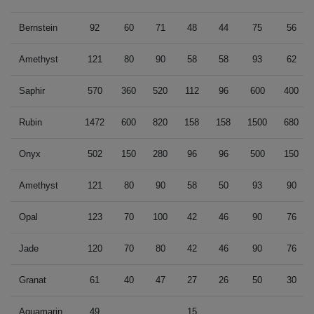
Bernstein
92
60
71
48
44
75
56
Amethyst
121
80
90
58
58
93
62
Saphir
570
360
520
112
96
600
400
Rubin
1472
600
820
158
158
1500
680
Onyx
502
150
280
96
96
500
150
Amethyst
121
80
90
58
50
93
90
Opal
123
70
100
42
46
90
76
Jade
120
70
80
42
46
90
76
Granat
61
40
47
27
26
50
30
Aquamarin
49
15