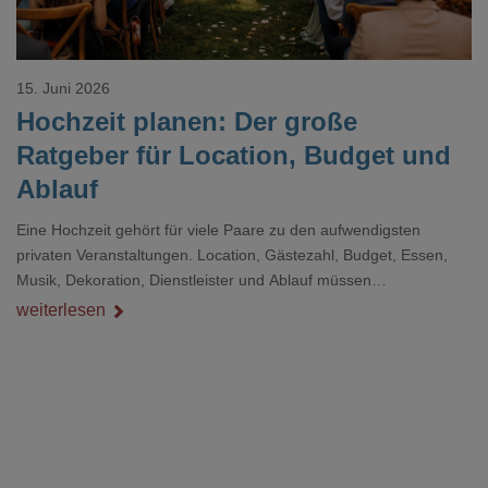
15. Juni 2026
Hochzeit planen: Der große
Ratgeber für Location, Budget und
Ablauf
Eine Hochzeit gehört für viele Paare zu den aufwendigsten
privaten Veranstaltungen. Location, Gästezahl, Budget, Essen,
Musik, Dekoration, Dienstleister und Ablauf müssen
zusammenpassen, damit der Tag gut organisiert ist und trotzdem
weiterlesen
persönlich bleibt.