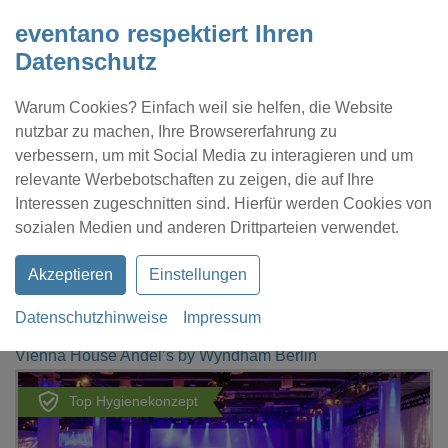
eventano respektiert Ihren
Datenschutz
Warum Cookies? Einfach weil sie helfen, die Website
nutzbar zu machen, Ihre Browsererfahrung zu
verbessern, um mit Social Media zu interagieren und um
relevante Werbebotschaften zu zeigen, die auf Ihre
Interessen zugeschnitten sind. Hierfür werden Cookies von
Kontakt
Location eintragen
Profil
sozialen Medien und anderen Drittparteien verwendet.
Akzeptieren
Einstellungen
Datenschutzhinweise
Impressum
eventano
Berlin
Vienna House Andel’s by Wyndham Berlin
Top Hygienekonzept