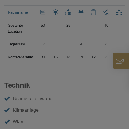
Raumname
Gesamte
50
25
40
Location
Tagesbüro
17
4
8
Konferenzraum
30
15
18
14
12
25
10
Technik
Beamer / Leinwand
Klimaanlage
Wlan