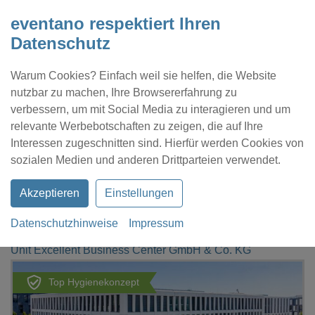
eventano respektiert Ihren
Datenschutz
Warum Cookies? Einfach weil sie helfen, die Website
nutzbar zu machen, Ihre Browsererfahrung zu
verbessern, um mit Social Media zu interagieren und um
relevante Werbebotschaften zu zeigen, die auf Ihre
Interessen zugeschnitten sind. Hierfür werden Cookies von
Kontakt
Location eintragen
Profil
sozialen Medien und anderen Drittparteien verwendet.
Akzeptieren
Einstellungen
Datenschutzhinweise
Impressum
eventano
Mannheim
Unit Excellent Business Center GmbH & Co. KG
Top Hygienekonzept