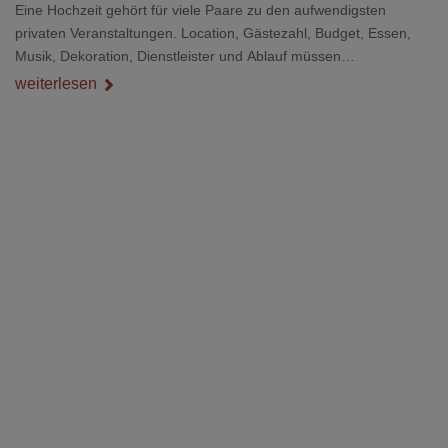
Eine Hochzeit gehört für viele Paare zu den aufwendigsten
privaten Veranstaltungen. Location, Gästezahl, Budget, Essen,
Musik, Dekoration, Dienstleister und Ablauf müssen
zusammenpassen, damit der Tag gut organisiert ist und trotzdem
weiterlesen
persönlich bleibt.