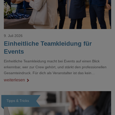
9. Juli 2026
Einheitliche Teamkleidung für
Events
Einheitliche Teamkleidung macht bei Events auf einen Blick
erkennbar, wer zur Crew gehört, und stärkt den professionellen
Gesamteindruck. Für dich als Veranstalter ist das kein
Nebenthema: Bei Textilien mit Stickerei oder mehreren
weiterlesen
Veredelungspositionen sind oft vier bis acht Wochen Vorlauf
realistisch.g#
Tipps & Tricks