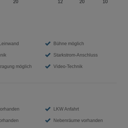
20
12
20
10
 Leinwand
Bühne möglich
nik
Starkstrom-Anschluss
tragung möglich
Video-Technik
vorhanden
LKW Anfahrt
vorhanden
Nebenräume vorhanden