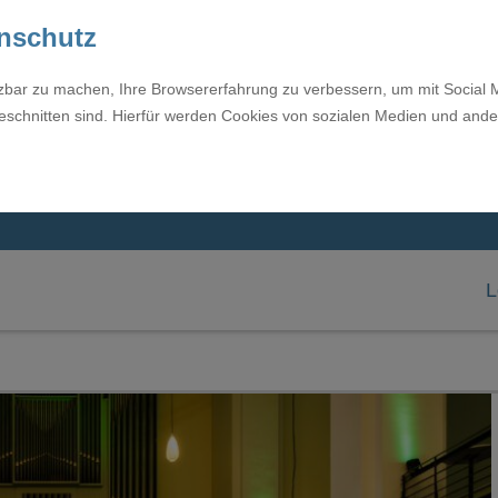
enschutz
tzbar zu machen, Ihre Browsererfahrung zu verbessern, um mit Social 
eschnitten sind. Hierfür werden Cookies von sozialen Medien und ande
L