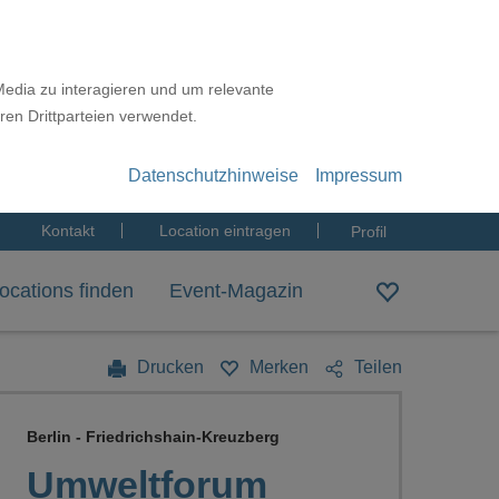
Media zu interagieren und um relevante
ren Drittparteien verwendet.
Datenschutzhinweise
Impressum
Kontakt
Location eintragen
Profil
ocations finden
Event-Magazin
Drucken
Merken
Teilen
Berlin - Friedrichshain-Kreuzberg
Umweltforum