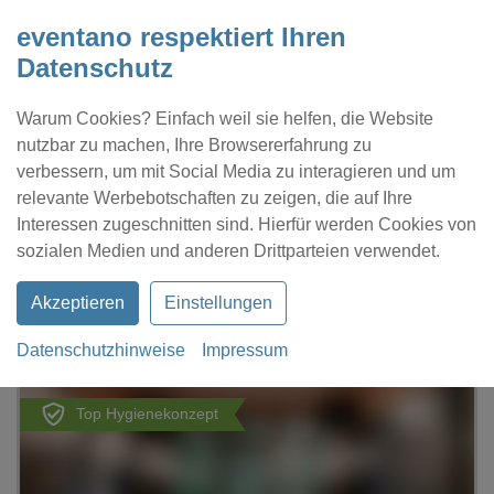
eventano respektiert Ihren
Datenschutz
Warum Cookies? Einfach weil sie helfen, die Website
nutzbar zu machen, Ihre Browsererfahrung zu
verbessern, um mit Social Media zu interagieren und um
relevante Werbebotschaften zu zeigen, die auf Ihre
Interessen zugeschnitten sind. Hierfür werden Cookies von
Kontakt
Location eintragen
Profil
sozialen Medien und anderen Drittparteien verwendet.
Akzeptieren
Einstellungen
Datenschutzhinweise
Impressum
eventano
Berlin
Townhouse Berlin
Top Hygienekonzept