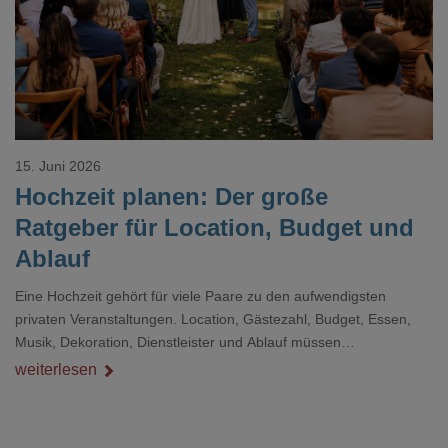
15. Juni 2026
Hochzeit planen: Der große
Ratgeber für Location, Budget und
Ablauf
Eine Hochzeit gehört für viele Paare zu den aufwendigsten
privaten Veranstaltungen. Location, Gästezahl, Budget, Essen,
Musik, Dekoration, Dienstleister und Ablauf müssen
zusammenpassen, damit der Tag gut organisiert ist und trotzdem
weiterlesen
persönlich bleibt.