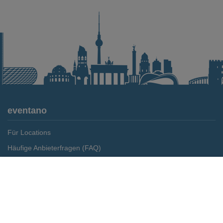
eventano
Für Locations
Häufige Anbieterfragen (FAQ)
Event-Wiki
Merken
Preis anfragen
Jobs
Pressemitteilungen
Media Daten