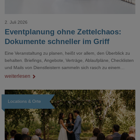
2. Juli 2026
Eventplanung ohne Zettelchaos:
Dokumente schneller im Griff
Eine Veranstaltung zu planen, heißt vor allem, den Überblick zu
behalten. Briefings, Angebote, Verträge, Ablaufpläne, Checklisten
und Mails von Dienstleistern sammeln sich rasch zu einem
unübersichtlichen Stapel. Wer schon einmal kurz vor einem Event
weiterlesen
verzweifelt nach einer bestimmten Angabe in einem langen
Dokument gesucht hat, kennt das mulmige Gefühl.
Locations & Orte
Loading...