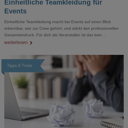
Einheitliche Teamkleidung für
Events
Einheitliche Teamkleidung macht bei Events auf einen Blick
erkennbar, wer zur Crew gehört, und stärkt den professionellen
Gesamteindruck. Für dich als Veranstalter ist das kein
Nebenthema: Bei Textilien mit Stickerei oder mehreren
weiterlesen
Veredelungspositionen sind oft vier bis acht Wochen Vorlauf
realistisch.g#
Tipps & Tricks
Loading...